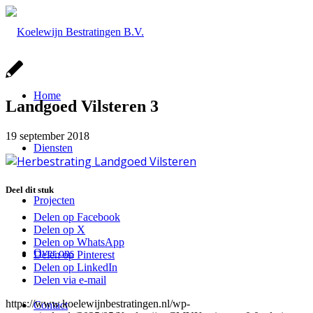
Home
Landgoed Vilsteren 3
19 september 2018
Diensten
Deel dit stuk
Projecten
Delen op Facebook
Delen op X
Delen op WhatsApp
Over ons
Delen op Pinterest
Delen op LinkedIn
Delen via e-mail
https://www.koelewijnbestratingen.nl/wp-
Contact