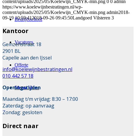
content/uploads/2025/05/Koelewijn_CMYK-min.png
0
0
admin
https://www.koelewijnbestratingen.nl/wp-
content/uploads/2025/05/Koelewijn_CMYK-min.png
admin
2018-
09-19 10:59:41
2018-09-26 09:45:50
Landgoed Vilsteren 3
Bedrijfsschool
Kantoor
Vacatures
Gemzenstraat 18
2901 BL
Capelle aan den IJssel
Offerte
info@koelewijnbestratingen.nl
010 442 57 18
Openingstijden
Menu
Menu
Maandag t/m vrijdag: 8:30 – 17:00
Zaterdag: op aanvraag
Zondag: gesloten
Direct naar