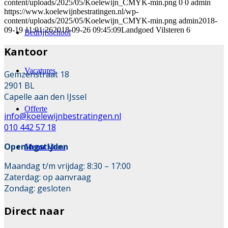
content/uploads/2025/05/Koelewijn_CMYK-min.png
0
0
admin
https://www.koelewijnbestratingen.nl/wp-
content/uploads/2025/05/Koelewijn_CMYK-min.png
admin
2018-
09-19 11:01:26
2018-09-26 09:45:09
Landgoed Vilsteren 6
Bedrijfsschool
Kantoor
Vacatures
Gemzenstraat 18
2901 BL
Capelle aan den IJssel
Offerte
info@koelewijnbestratingen.nl
010 442 57 18
Openingstijden
Menu
Menu
Maandag t/m vrijdag: 8:30 – 17:00
Zaterdag: op aanvraag
Zondag: gesloten
Direct naar