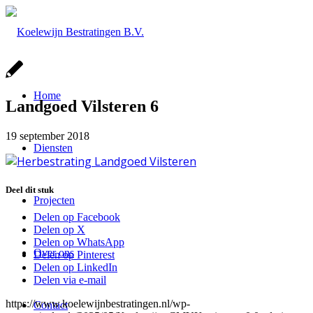
Home
Landgoed Vilsteren 6
19 september 2018
Diensten
Deel dit stuk
Projecten
Delen op Facebook
Delen op X
Delen op WhatsApp
Over ons
Delen op Pinterest
Delen op LinkedIn
Delen via e-mail
https://www.koelewijnbestratingen.nl/wp-
Contact