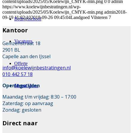
content/uploads/2025/05/Koelewijn_CMYK-min.png
0
0
admin
https://www.koelewijnbestratingen.nl/wp-
content/uploads/2025/05/Koelewijn_CMYK-min.png
admin
2018-
09-19 11:02:10
2018-09-26 09:45:04
Landgoed Vilsteren 7
Bedrijfsschool
Kantoor
Vacatures
Gemzenstraat 18
2901 BL
Capelle aan den IJssel
Offerte
info@koelewijnbestratingen.nl
010 442 57 18
Openingstijden
Menu
Menu
Maandag t/m vrijdag: 8:30 – 17:00
Zaterdag: op aanvraag
Zondag: gesloten
Direct naar