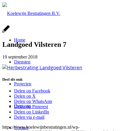
Home
Landgoed Vilsteren 7
19 september 2018
Diensten
Deel dit stuk
Projecten
Delen op Facebook
Delen op X
Delen op WhatsApp
Over ons
Delen op Pinterest
Delen op LinkedIn
Delen via e-mail
https://www.koelewijnbestratingen.nl/wp-
Contact