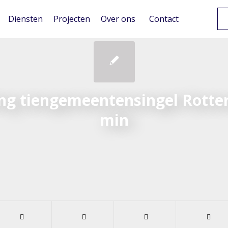
Diensten
Projecten
Over ons
Contact
ng tiengemeentensingel Rotte
min