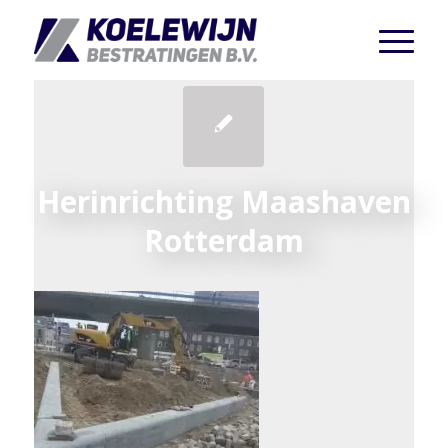
Herinrichting Maashaven
Rotterdam