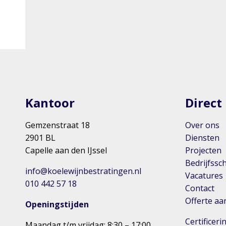
Kantoor
Direct
Gemzenstraat 18
Over ons
2901 BL
Diensten
Capelle aan den IJssel
Projecten
Bedrijfssc
info@koelewijnbestratingen.nl
Vacatures
010 442 57 18
Contact
Offerte a
Openingstijden
Certificer
Maandag t/m vrijdag: 8:30 – 17:00