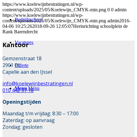
https://www.koelewijnbestratingen.nl/wp-
content/uploads/2025/05/Koelewijn_CMYK-min.png
0
0
admin
https://www.koelewijnbestratingen.nl/wp-
Bedrijfsschool
content/uploads/2025/05/Koelewijn_CMYK-min.png
admin
2016-
04-06 10:25:26
2018-09-26 12:05:07
Herinrichting schoolplein de
Rank Barendrecht
Vacatures
Kantoor
Gemzenstraat 18
2901 BL
Offerte
Capelle aan den IJssel
info@koelewijnbestratingen.nl
Menu
Menu
010 442 57 18
Openingstijden
Maandag t/m vrijdag: 8:30 – 17:00
Zaterdag: op aanvraag
Zondag: gesloten