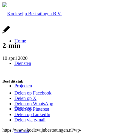
Home
2-min
10 april 2020
Diensten
Deel dit stuk
Projecten
Delen op Facebook
Delen op X
Delen op WhatsApp
Over ons
Delen op Pinterest
Delen op LinkedIn
Delen via e-mail
https://www.koelewijnbestratingen.nl/wp-
Contact