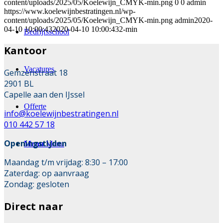
content/uploads/2025/05/Koelewijn_CMYK-min.png
0
0
admin
https://www.koelewijnbestratingen.nl/wp-
content/uploads/2025/05/Koelewijn_CMYK-min.png
admin
2020-
04-10 10:00:43
2020-04-10 10:00:43
2-min
Bedrijfsschool
Kantoor
Vacatures
Gemzenstraat 18
2901 BL
Capelle aan den IJssel
Offerte
info@koelewijnbestratingen.nl
010 442 57 18
Openingstijden
Menu
Menu
Maandag t/m vrijdag: 8:30 – 17:00
Zaterdag: op aanvraag
Zondag: gesloten
Direct naar