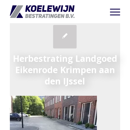
Herbestrating Landgoed
Eikenrode Krimpen aan
den IJssel