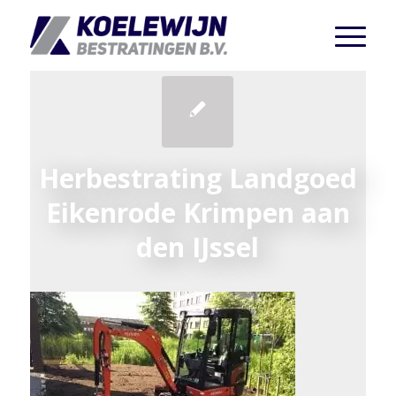
Herbestrating Landgoed
Eikenrode Krimpen aan
den IJssel