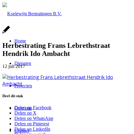
Home
Herbestrating Frans Lebrethstraat
Hendrik Ido Ambacht
Diensten
12 juli 2017
Projecten
Deel dit stuk
Delen op Facebook
Over ons
Delen op X
Delen op WhatsApp
Delen op Pinterest
Delen op LinkedIn
Contact