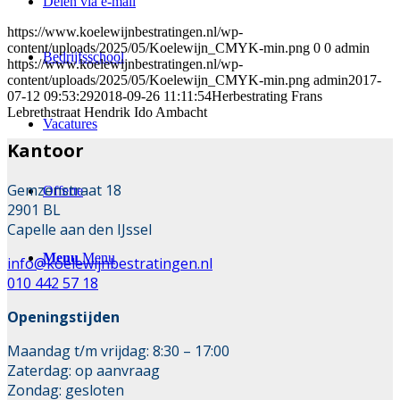
Delen via e-mail
https://www.koelewijnbestratingen.nl/wp-
content/uploads/2025/05/Koelewijn_CMYK-min.png
0
0
admin
Bedrijfsschool
https://www.koelewijnbestratingen.nl/wp-
content/uploads/2025/05/Koelewijn_CMYK-min.png
admin
2017-
07-12 09:53:29
2018-09-26 11:11:54
Herbestrating Frans
Lebrethstraat Hendrik Ido Ambacht
Vacatures
Kantoor
Gemzenstraat 18
Offerte
2901 BL
Capelle aan den IJssel
Menu
Menu
info@koelewijnbestratingen.nl
010 442 57 18
Openingstijden
Maandag t/m vrijdag: 8:30 – 17:00
Zaterdag: op aanvraag
Zondag: gesloten