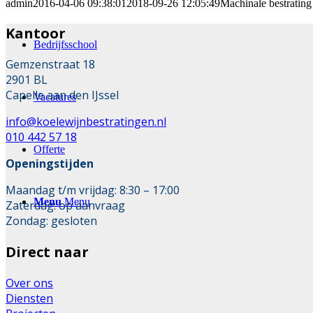
admin
2016-04-06 09:38:01
2018-09-26 12:05:49
Machinale bestratin
Kantoor
Bedrijfsschool
Gemzenstraat 18
2901 BL
Capelle aan den IJssel
Vacatures
info@koelewijnbestratingen.nl
010 442 57 18
Offerte
Openingstijden
Maandag t/m vrijdag: 8:30 – 17:00
Menu
Menu
Zaterdag: op aanvraag
Zondag: gesloten
Direct naar
Over ons
Diensten