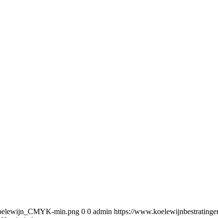
5/Koelewijn_CMYK-min.png
0
0
admin
https://www.koelewijnbestratin