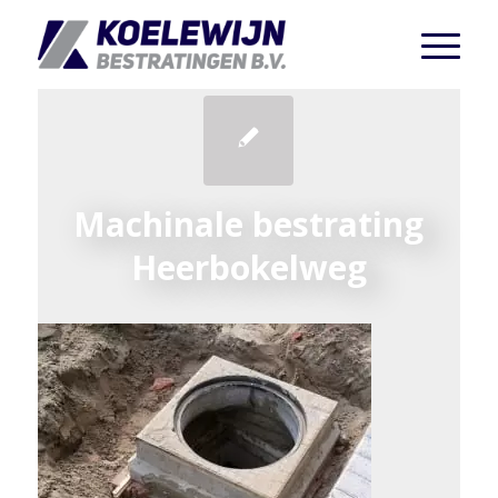
Machinale bestrating
Heerbokelweg