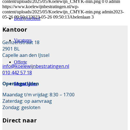
content/uploads/2025/05/Koelewijn_CMYK-min.png
0
0
admin
https://www.koelewijnbestratingen.nl/wp-
content/uploads/2025/05/Koelewijn_CMYK-min.png
admin
2023-
05-26 09:50:13
2023-05-26 09:50:13
Abelenlaan 3
Bedrijfsschool
Kantoor
Vacatures
Gemzenstraat 18
2901 BL
Capelle aan den IJssel
Offerte
info@koelewijnbestratingen.nl
010 442 57 18
Openingstijden
Menu
Menu
Maandag t/m vrijdag: 8:30 – 17:00
Zaterdag: op aanvraag
Zondag: gesloten
Direct naar