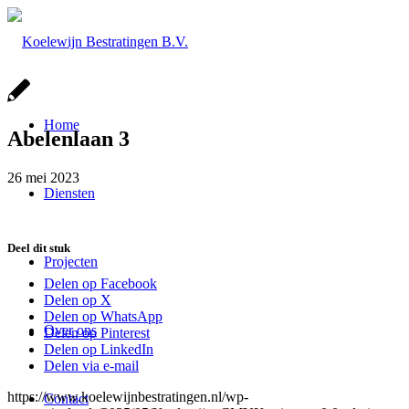
Home
Abelenlaan 3
26 mei 2023
Diensten
Deel dit stuk
Projecten
Delen op Facebook
Delen op X
Delen op WhatsApp
Over ons
Delen op Pinterest
Delen op LinkedIn
Delen via e-mail
https://www.koelewijnbestratingen.nl/wp-
Contact