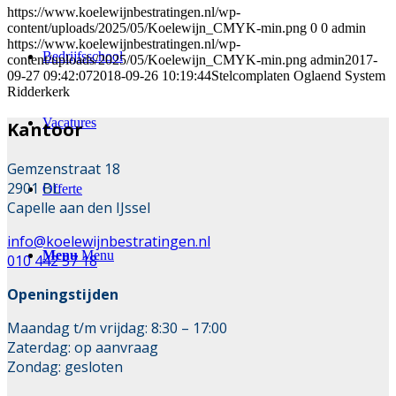
https://www.koelewijnbestratingen.nl/wp-
content/uploads/2025/05/Koelewijn_CMYK-min.png
0
0
admin
https://www.koelewijnbestratingen.nl/wp-
Bedrijfsschool
content/uploads/2025/05/Koelewijn_CMYK-min.png
admin
2017-
09-27 09:42:07
2018-09-26 10:19:44
Stelcomplaten Oglaend System
Ridderkerk
Vacatures
Kantoor
Gemzenstraat 18
2901 BL
Offerte
Capelle aan den IJssel
info@koelewijnbestratingen.nl
Menu
Menu
010 442 57 18
Openingstijden
Maandag t/m vrijdag: 8:30 – 17:00
Zaterdag: op aanvraag
Zondag: gesloten