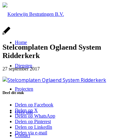
Home
Stelcomplaten Oglaend System
Ridderkerk
Diensten
27 september 2017
Projecten
Deel dit stuk
Delen op Facebook
Delen op X
Over ons
Delen op WhatsApp
Delen op Pinterest
Delen op LinkedIn
Delen via e-mail
Contact