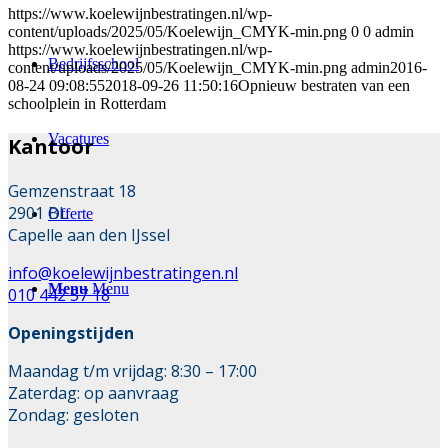
https://www.koelewijnbestratingen.nl/wp-
content/uploads/2025/05/Koelewijn_CMYK-min.png
0
0
admin
https://www.koelewijnbestratingen.nl/wp-
Bedrijfsschool
content/uploads/2025/05/Koelewijn_CMYK-min.png
admin
2016-
08-24 09:08:55
2018-09-26 11:50:16
Opnieuw bestraten van een
schoolplein in Rotterdam
Vacatures
Kantoor
Gemzenstraat 18
2901 BL
Offerte
Capelle aan den IJssel
info@koelewijnbestratingen.nl
Menu
Menu
010 442 57 18
Openingstijden
Maandag t/m vrijdag: 8:30 – 17:00
Zaterdag: op aanvraag
Zondag: gesloten