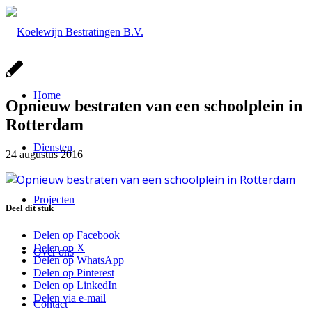
Home
Opnieuw bestraten van een schoolplein in
Rotterdam
Diensten
24 augustus 2016
Projecten
Deel dit stuk
Delen op Facebook
Delen op X
Over ons
Delen op WhatsApp
Delen op Pinterest
Delen op LinkedIn
Delen via e-mail
Contact