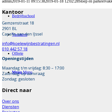
admin
2019-01-11 09:15:38
2019-01-18 12:02:28
Stoep en parkeervak
Kantoor
Bedrijfsschool
Gemzenstraat 18
2901 BL
Capelle aan den IJssel
Vacatures
info@koelewijnbestratingen.nl
010 442 57 18
Offerte
Openingstijden
Maandag t/m vrijdag: 8:30 – 17:00
Menu
Menu
Zaterdag: op aanvraag
Zondag: gesloten
Direct naar
Over ons
Diensten