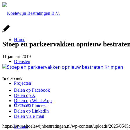
Home
Stoep en parkeervakken opnieuw bestrat
11 januari 2019
Diensten
Deel dit stuk
Projecten
Delen op Facebook
Delen op X
Delen op WhatsApp
Over ons
Delen op Pinterest
Delen op LinkedIn
Delen via e-mail
https://www.koelewijnbestratingen.nl/wp-content/uploads/2025/0
Contact