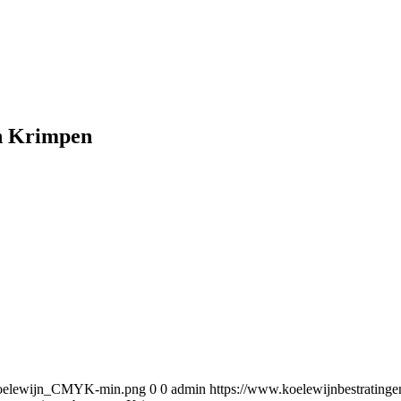
en Krimpen
5/Koelewijn_CMYK-min.png
0
0
admin
https://www.koelewijnbestratin