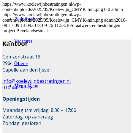
https://www.koelewijnbestratingen.nl/wp-
content/uploads/2025/05/Koelewijn_CMYK-min.png
0
0
admin
https://www.koelewijnbestratingen.nl/wp-
Bedrijfsschool
content/uploads/2025/05/Koelewijn_CMYK-min.png
admin
2016-
08-17 09:13:09
2018-09-26 11:53:36
Straatwerk en bestratingen
project Bevelandsestraat
Vacatures
Kantoor
Gemzenstraat 18
2901 BL
Offerte
Capelle aan den IJssel
info@koelewijnbestratingen.nl
Menu
Menu
010 442 57 18
Openingstijden
Maandag t/m vrijdag: 8:30 – 17:00
Zaterdag: op aanvraag
Zondag: gesloten