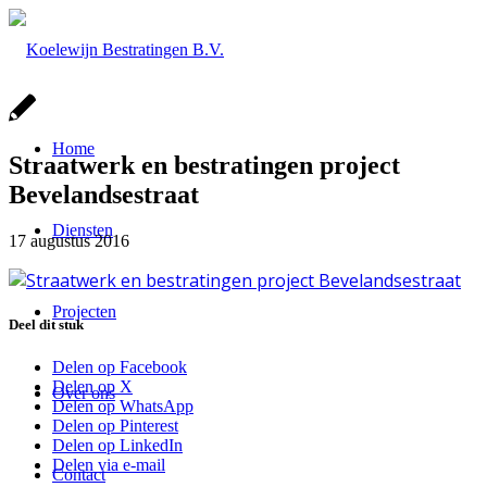
Home
Straatwerk en bestratingen project
Bevelandsestraat
Diensten
17 augustus 2016
Projecten
Deel dit stuk
Delen op Facebook
Delen op X
Over ons
Delen op WhatsApp
Delen op Pinterest
Delen op LinkedIn
Delen via e-mail
Contact