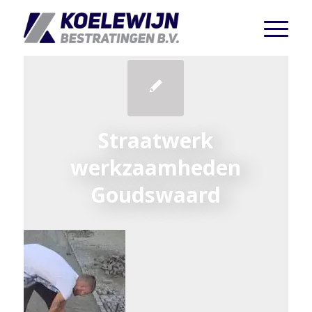
Straatwerk
werkzaamheden
Goudswaard