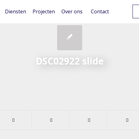
Diensten
Projecten
Over ons
Contact
DSC02922 slide