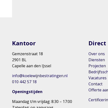
Kantoor
Direct
Gemzenstraat 18
Over ons
2901 BL
Diensten
Capelle aan den IJssel
Projecten
Bedrijfssc
info@koelewijnbestratingen.nl
Vacatures
010 442 57 18
Contact
Offerte a
Openingstijden
Certificer
Maandag t/m vrijdag: 8:30 – 17:00
Zaterdag: op aanvraag