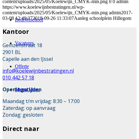
content/uploads/2025/05/Koelewijn_CMYK-min.png
0
0
admin
https://www.koelewijnbestratingen.nl/wp-
content/uploads/2025/05/Koelewijn_CMYK-min.png
admin
2017-
03-08 12:49:37
2018-09-26 11:33:07
Aanleg schoolplein Hillegom
Bedrijfsschool
Kantoor
Vacatures
Gemzenstraat 18
2901 BL
Capelle aan den IJssel
Offerte
info@koelewijnbestratingen.nl
010 442 57 18
Openingstijden
Menu
Menu
Maandag t/m vrijdag: 8:30 – 17:00
Zaterdag: op aanvraag
Zondag: gesloten
Direct naar