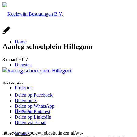
Home
Aanleg schoolplein Hillegom
8 maart 2017
Diensten
Deel dit stuk
Projecten
Delen op Facebook
Delen op X
Delen op WhatsApp
Over ons
Delen op Pinterest
Delen op LinkedIn
Delen via e-mail
https://www.koelewijnbestratingen.nl/wp-
Contact