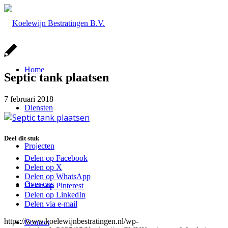
Home
Septic tank plaatsen
7 februari 2018
Diensten
Deel dit stuk
Projecten
Delen op Facebook
Delen op X
Delen op WhatsApp
Over ons
Delen op Pinterest
Delen op LinkedIn
Delen via e-mail
https://www.koelewijnbestratingen.nl/wp-
Contact