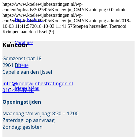
https://www.koelewijnbestratingen.nl/wp-
content/uploads/2025/05/Koelewijn_CMYK-min.png
0
0
admin
https://www.koelewijnbestratingen.nl/wp-
Bedrijfsschool
content/uploads/2025/05/Koelewijn_CMYK-min.png
admin
2018-
10-03 11:41:57
2018-10-03 11:41:57
Stoepen herstellen Toernooi
Krimpen aan den IJssel (9)
Vacatures
Kantoor
Gemzenstraat 18
2901 BL
Offerte
Capelle aan den IJssel
info@koelewijnbestratingen.nl
Menu
Menu
010 442 57 18
Openingstijden
Maandag t/m vrijdag: 8:30 – 17:00
Zaterdag: op aanvraag
Zondag: gesloten