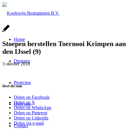
Home
Stoepen herstellen Toernooi Krimpen aan
den IJssel (9)
Diensten
3 oktober 2018
Projecten
Deel dit stuk
Delen op Facebook
Delen op X
Over ons
Delen op WhatsApp
Delen op Pinterest
Delen op LinkedIn
Delen via e-mail
Contact