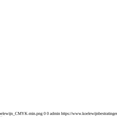
5/Koelewijn_CMYK-min.png
0
0
admin
https://www.koelewijnbestratin