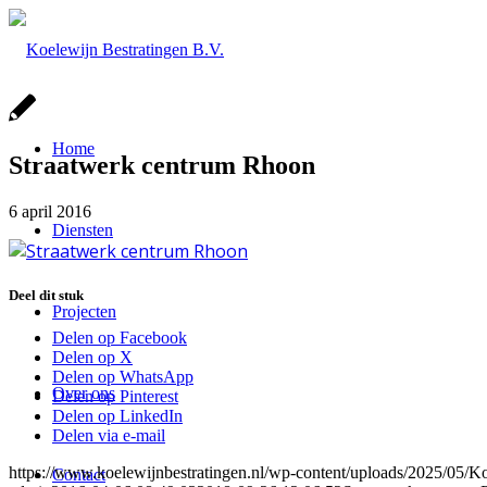
Home
Straatwerk centrum Rhoon
6 april 2016
Diensten
Deel dit stuk
Projecten
Delen op Facebook
Delen op X
Delen op WhatsApp
Over ons
Delen op Pinterest
Delen op LinkedIn
Delen via e-mail
https://www.koelewijnbestratingen.nl/wp-content/uploads/2025/0
Contact