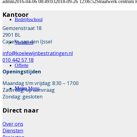
admin
2016-04-06 08:49:03
2018-09-26 12:06:52
Straatwerk centrum
Kantoor
Bedrijfsschool
Gemzenstraat 18
2901 BL
Capelle aan den IJssel
Vacatures
info@koelewijnbestratingen.nl
010 442 57 18
Offerte
Openingstijden
Maandag t/m vrijdag: 8:30 – 17:00
Menu
Menu
Zaterdag: op aanvraag
Zondag: gesloten
Direct naar
Over ons
Diensten