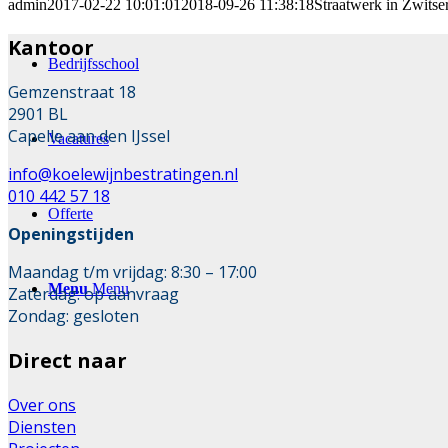
admin
2017-02-22 10:01:01
2018-09-26 11:38:18
Straatwerk in Zwitse
Kantoor
Bedrijfsschool
Gemzenstraat 18
2901 BL
Capelle aan den IJssel
Vacatures
info@koelewijnbestratingen.nl
010 442 57 18
Offerte
Openingstijden
Maandag t/m vrijdag: 8:30 – 17:00
Menu
Menu
Zaterdag: op aanvraag
Zondag: gesloten
Direct naar
Over ons
Diensten