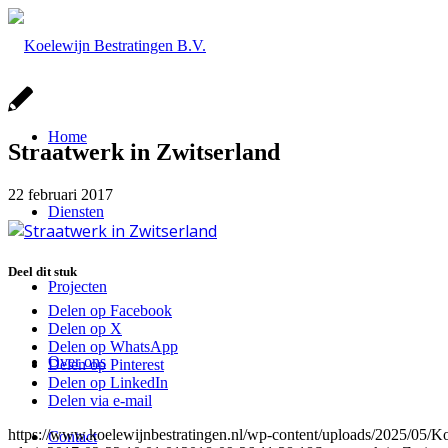
Home
Straatwerk in Zwitserland
22 februari 2017
Diensten
Deel dit stuk
Projecten
Delen op Facebook
Delen op X
Delen op WhatsApp
Over ons
Delen op Pinterest
Delen op LinkedIn
Delen via e-mail
https://www.koelewijnbestratingen.nl/wp-content/uploads/2025/0
Contact