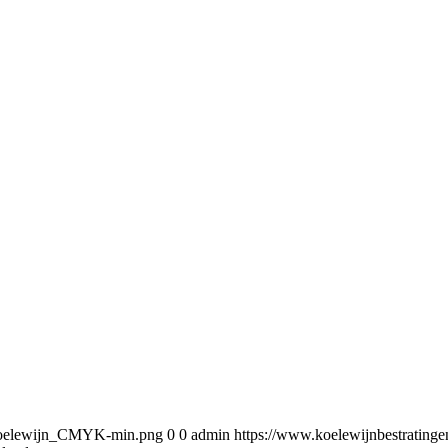
5/Koelewijn_CMYK-min.png
0
0
admin
https://www.koelewijnbestratin