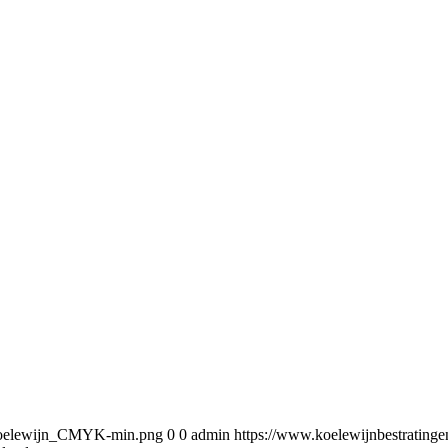
5/Koelewijn_CMYK-min.png
0
0
admin
https://www.koelewijnbestratin