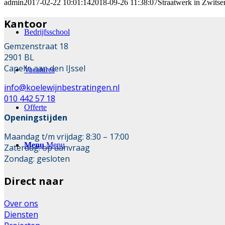
admin
2017-02-22 10:01:14
2018-09-26 11:38:07
Straatwerk in Zwitse
Kantoor
Bedrijfsschool
Gemzenstraat 18
2901 BL
Capelle aan den IJssel
Vacatures
info@koelewijnbestratingen.nl
010 442 57 18
Offerte
Openingstijden
Maandag t/m vrijdag: 8:30 – 17:00
Menu
Menu
Zaterdag: op aanvraag
Zondag: gesloten
Direct naar
Over ons
Diensten