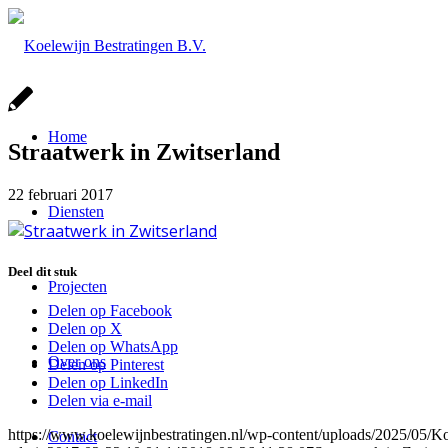
Home
Straatwerk in Zwitserland
22 februari 2017
Diensten
Deel dit stuk
Projecten
Delen op Facebook
Delen op X
Delen op WhatsApp
Over ons
Delen op Pinterest
Delen op LinkedIn
Delen via e-mail
https://www.koelewijnbestratingen.nl/wp-content/uploads/2025/0
Contact