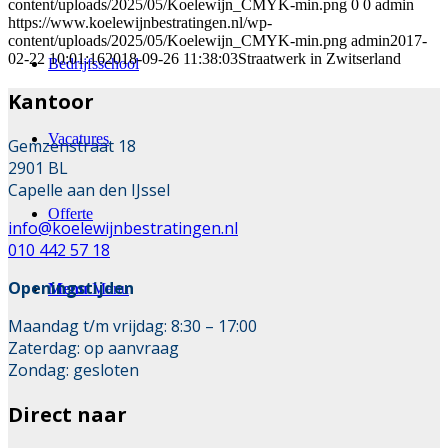
content/uploads/2025/05/Koelewijn_CMYK-min.png
0
0
admin
https://www.koelewijnbestratingen.nl/wp-
content/uploads/2025/05/Koelewijn_CMYK-min.png
admin
2017-
02-22 10:01:16
2018-09-26 11:38:03
Straatwerk in Zwitserland
Bedrijfsschool
Kantoor
Vacatures
Gemzenstraat 18
2901 BL
Capelle aan den IJssel
Offerte
info@koelewijnbestratingen.nl
010 442 57 18
Openingstijden
Menu
Menu
Maandag t/m vrijdag: 8:30 – 17:00
Zaterdag: op aanvraag
Zondag: gesloten
Direct naar