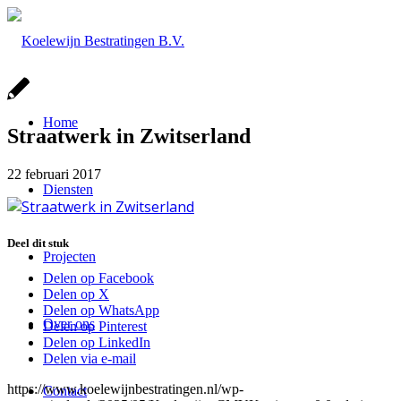
Home
Straatwerk in Zwitserland
22 februari 2017
Diensten
Deel dit stuk
Projecten
Delen op Facebook
Delen op X
Delen op WhatsApp
Over ons
Delen op Pinterest
Delen op LinkedIn
Delen via e-mail
https://www.koelewijnbestratingen.nl/wp-
Contact