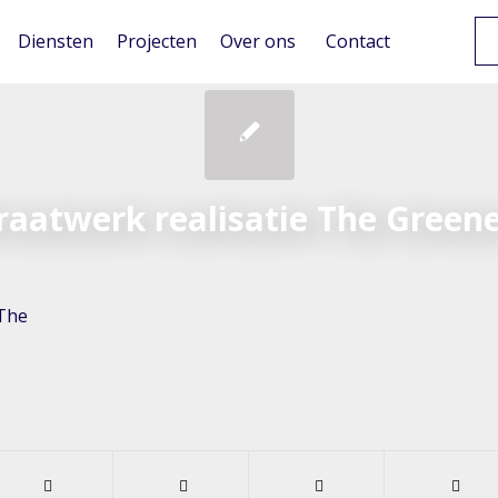
Diensten
Projecten
Over ons
Contact
raatwerk realisatie The Green