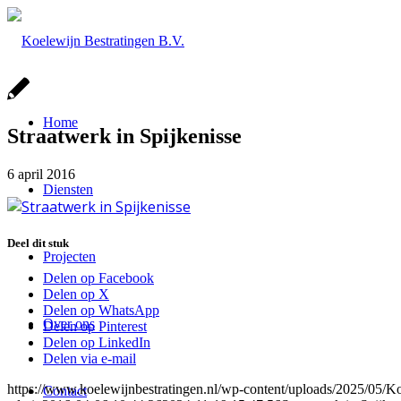
Home
Straatwerk in Spijkenisse
6 april 2016
Diensten
Deel dit stuk
Projecten
Delen op Facebook
Delen op X
Delen op WhatsApp
Over ons
Delen op Pinterest
Delen op LinkedIn
Delen via e-mail
https://www.koelewijnbestratingen.nl/wp-content/uploads/2025/0
Contact