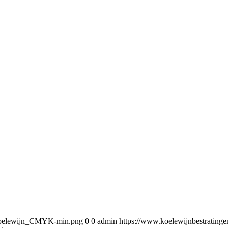
5/Koelewijn_CMYK-min.png
0
0
admin
https://www.koelewijnbestratin