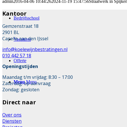
admin
2016-04-06 10:44:26
2024-11-19 15:47:56
Straatwerk in Spijken
Kantoor
Bedrijfsschool
Gemzenstraat 18
2901 BL
Capelle aan den IJssel
Vacatures
info@koelewijnbestratingen.nl
010 442 57 18
Offerte
Openingstijden
Maandag t/m vrijdag: 8:30 – 17:00
Menu
Menu
Zaterdag: op aanvraag
Zondag: gesloten
Direct naar
Over ons
Diensten