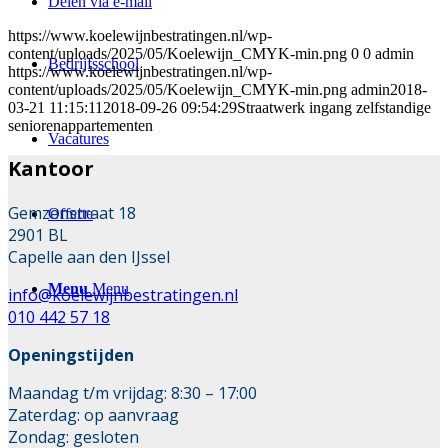
Delen via e-mail
https://www.koelewijnbestratingen.nl/wp-
content/uploads/2025/05/Koelewijn_CMYK-min.png
0
0
admin
Bedrijfsschool
https://www.koelewijnbestratingen.nl/wp-
content/uploads/2025/05/Koelewijn_CMYK-min.png
admin
2018-
03-21 11:15:11
2018-09-26 09:54:29
Straatwerk ingang zelfstandige
seniorenappartementen
Vacatures
Kantoor
Gemzenstraat 18
Offerte
2901 BL
Capelle aan den IJssel
Menu
Menu
info@koelewijnbestratingen.nl
010 442 57 18
Openingstijden
Maandag t/m vrijdag: 8:30 – 17:00
Zaterdag: op aanvraag
Zondag: gesloten