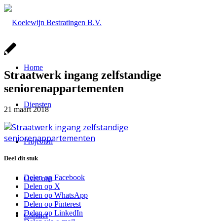
Home
Straatwerk ingang zelfstandige
seniorenappartementen
Diensten
21 maart 2018
Projecten
Deel dit stuk
Delen op Facebook
Over ons
Delen op X
Delen op WhatsApp
Delen op Pinterest
Delen op LinkedIn
Contact