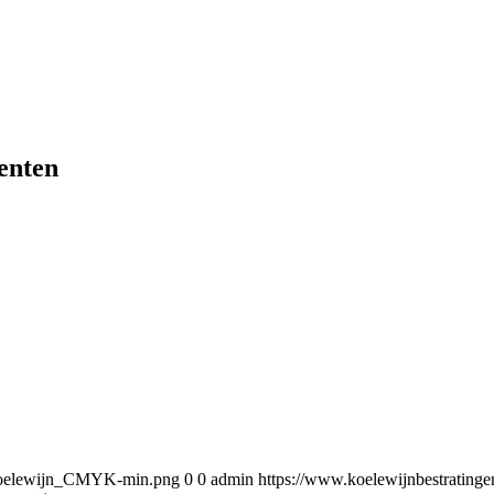
enten
5/Koelewijn_CMYK-min.png
0
0
admin
https://www.koelewijnbestratin