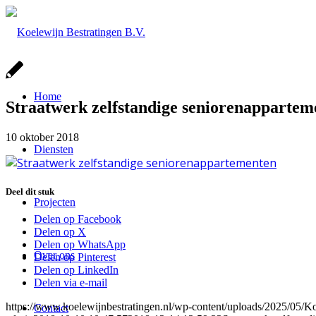
Home
Straatwerk zelfstandige seniorenappartem
10 oktober 2018
Diensten
Deel dit stuk
Projecten
Delen op Facebook
Delen op X
Delen op WhatsApp
Over ons
Delen op Pinterest
Delen op LinkedIn
Delen via e-mail
https://www.koelewijnbestratingen.nl/wp-content/uploads/2025/0
Contact