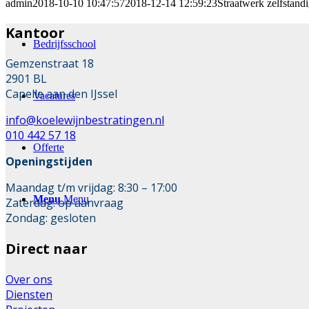
admin
2018-10-10 10:47:57
2018-12-14 12:59:23
Straatwerk zelfstand
Kantoor
Bedrijfsschool
Gemzenstraat 18
2901 BL
Capelle aan den IJssel
Vacatures
info@koelewijnbestratingen.nl
010 442 57 18
Offerte
Openingstijden
Maandag t/m vrijdag: 8:30 – 17:00
Menu
Menu
Zaterdag: op aanvraag
Zondag: gesloten
Direct naar
Over ons
Diensten