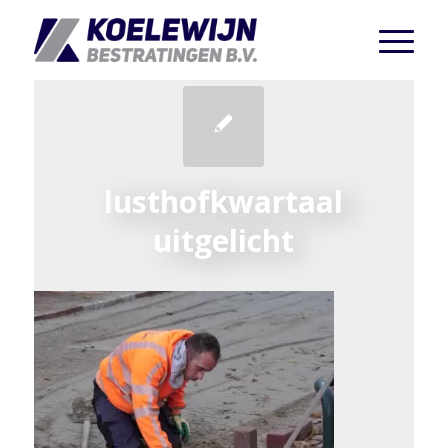
lusthofkwartaal
uitgelicht