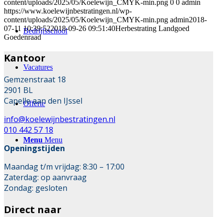
content/uploads/2025/05/Koelewijn_CMYK-min.png
0
0
admin
https://www.koelewijnbestratingen.nl/wp-
content/uploads/2025/05/Koelewijn_CMYK-min.png
admin
2018-
07-11 10:39:52
2018-09-26 09:51:40
Herbestrating Landgoed
Bedrijfsschool
Goedenraad
Kantoor
Vacatures
Gemzenstraat 18
2901 BL
Capelle aan den IJssel
Offerte
info@koelewijnbestratingen.nl
010 442 57 18
Menu
Menu
Openingstijden
Maandag t/m vrijdag: 8:30 – 17:00
Zaterdag: op aanvraag
Zondag: gesloten
Direct naar