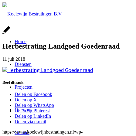
Home
Herbestrating Landgoed Goedenraad
11 juli 2018
Diensten
Deel dit stuk
Projecten
Delen op Facebook
Delen op X
Delen op WhatsApp
Over ons
Delen op Pinterest
Delen op LinkedIn
Delen via e-mail
https://www.koelewijnbestratingen.nl/wp-
Contact