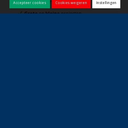
Kwaliteit
en klant voorop
Accepteer cookies
Cookies weigeren
Instellingen
Grote
en
kleine
projecten
Vraag direct een offerte aan
Contact opnemen?
info@koelewijnbestratingen.nl
010 – 442 57 18
Projecten