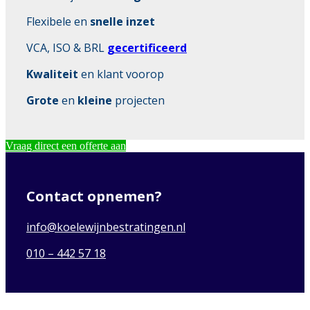
Flexibele en
snelle inzet
VCA, ISO & BRL
gecertificeerd
Kwaliteit
en klant voorop
Grote
en
kleine
projecten
Vraag direct een offerte aan
Contact opnemen?
info@koelewijnbestratingen.nl
010 – 442 57 18