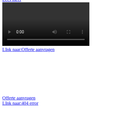
LInk naar:Offerte aanvragen
Offerte aanvragen
Benieuwd naar de mogelijkheden en prijzen voor uw
project of klus? Vraag dan een geheel vrijblijvende
offerte op maat aan.
Offerte aanvragen
LInk naar:404 error
Uw vraag stellen?
Heeft u een vraag over ons, onze projecten of over uw