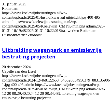
31 januari 2025
Rotterdam
https://www.koelewijnbestratingen.nl/wp-
content/uploads/2025/01/lusthofkwartaal-uitgelicht.jpg
400
495
admin
https://www.koelewijnbestratingen.nl/wp-
content/uploads/2025/05/Koelewijn_CMYK-min.png
admin
2025-
01-31 16:19:48
2025-01-31 16:22:01
Straatwerken Rotterdam
Lusthofkwartier Zuidoost
Uitbreiding wagenpark en emissievrije
bestrating projecten
20 december 2024
Capelle aan den IJssel
https://www.koelewijnbestratingen.nl/wp-
content/uploads/2024/12/468122653_546528834956379_88313590
1.jpg
400
495
admin
https://www.koelewijnbestratingen.nl/wp-
content/uploads/2025/05/Koelewijn_CMYK-min.png
admin
2024-
12-20 08:29:40
2024-12-20 08:34:48
Uitbreiding wagenpark en
emissievrije bestrating projecten