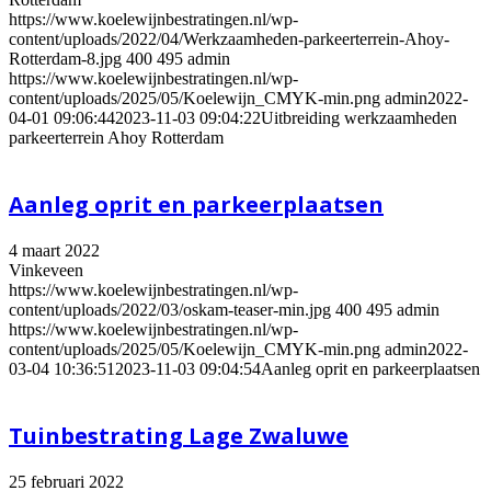
https://www.koelewijnbestratingen.nl/wp-
content/uploads/2022/04/Werkzaamheden-parkeerterrein-Ahoy-
Rotterdam-8.jpg
400
495
admin
https://www.koelewijnbestratingen.nl/wp-
content/uploads/2025/05/Koelewijn_CMYK-min.png
admin
2022-
04-01 09:06:44
2023-11-03 09:04:22
Uitbreiding werkzaamheden
parkeerterrein Ahoy Rotterdam
Aanleg oprit en parkeerplaatsen
4 maart 2022
Vinkeveen
https://www.koelewijnbestratingen.nl/wp-
content/uploads/2022/03/oskam-teaser-min.jpg
400
495
admin
https://www.koelewijnbestratingen.nl/wp-
content/uploads/2025/05/Koelewijn_CMYK-min.png
admin
2022-
03-04 10:36:51
2023-11-03 09:04:54
Aanleg oprit en parkeerplaatsen
Tuinbestrating Lage Zwaluwe
25 februari 2022