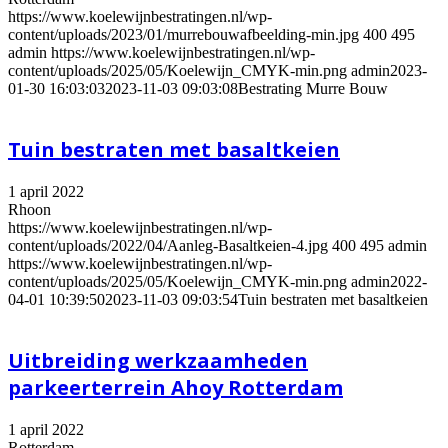
https://www.koelewijnbestratingen.nl/wp-
content/uploads/2023/01/murrebouwafbeelding-min.jpg
400
495
admin
https://www.koelewijnbestratingen.nl/wp-
content/uploads/2025/05/Koelewijn_CMYK-min.png
admin
2023-
01-30 16:03:03
2023-11-03 09:03:08
Bestrating Murre Bouw
Tuin bestraten met basaltkeien
1 april 2022
Rhoon
https://www.koelewijnbestratingen.nl/wp-
content/uploads/2022/04/Aanleg-Basaltkeien-4.jpg
400
495
admin
https://www.koelewijnbestratingen.nl/wp-
content/uploads/2025/05/Koelewijn_CMYK-min.png
admin
2022-
04-01 10:39:50
2023-11-03 09:03:54
Tuin bestraten met basaltkeien
Uitbreiding werkzaamheden
parkeerterrein Ahoy Rotterdam
1 april 2022
Rotterdam