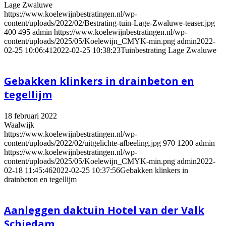
Lage Zwaluwe
https://www.koelewijnbestratingen.nl/wp-
content/uploads/2022/02/Bestrating-tuin-Lage-Zwaluwe-teaser.jpg
400
495
admin
https://www.koelewijnbestratingen.nl/wp-
content/uploads/2025/05/Koelewijn_CMYK-min.png
admin
2022-
02-25 10:06:41
2022-02-25 10:38:23
Tuinbestrating Lage Zwaluwe
Gebakken klinkers in drainbeton en
tegellijm
18 februari 2022
Waalwijk
https://www.koelewijnbestratingen.nl/wp-
content/uploads/2022/02/uitgelichte-afbeeling.jpg
970
1200
admin
https://www.koelewijnbestratingen.nl/wp-
content/uploads/2025/05/Koelewijn_CMYK-min.png
admin
2022-
02-18 11:45:46
2022-02-25 10:37:56
Gebakken klinkers in
drainbeton en tegellijm
Aanleggen daktuin Hotel van der Valk
Schiedam