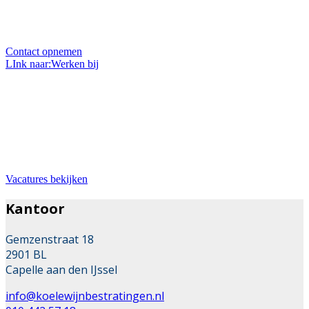
eigen project? Wij zitten elke werkdag voor u klaar en
helpen u graag.
Contact opnemen
LInk naar:Werken bij
Bij ons werken
Wil je werken in de mooie branche van stratenmaker?
Dan zit je hier goed. Wij zoeken met regelmaat
uitbreiding van ons team.
Vacatures bekijken
Kantoor
Gemzenstraat 18
2901 BL
Capelle aan den IJssel
info@koelewijnbestratingen.nl