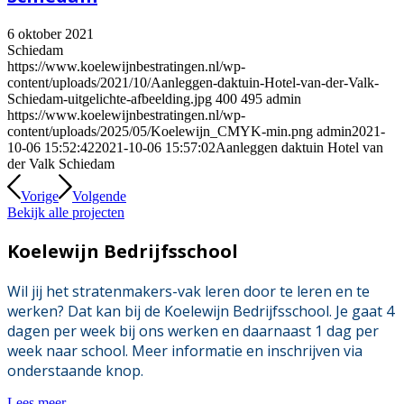
6 oktober 2021
Schiedam
https://www.koelewijnbestratingen.nl/wp-
content/uploads/2021/10/Aanleggen-daktuin-Hotel-van-der-Valk-
Schiedam-uitgelichte-afbeelding.jpg
400
495
admin
https://www.koelewijnbestratingen.nl/wp-
content/uploads/2025/05/Koelewijn_CMYK-min.png
admin
2021-
10-06 15:52:42
2021-10-06 15:57:02
Aanleggen daktuin Hotel van
der Valk Schiedam
Vorige
Volgende
Bekijk alle projecten
Koelewijn Bedrijfsschool
Wil jij het stratenmakers-vak leren door te leren en te
werken? Dat kan bij de Koelewijn Bedrijfsschool. Je gaat 4
dagen per week bij ons werken en daarnaast 1 dag per
week naar school. Meer informatie en inschrijven via
onderstaande knop.
Lees meer