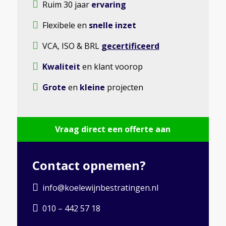
Ruim 30 jaar
ervaring
Flexibele en
snelle inzet
VCA, ISO & BRL
gecertificeerd
Kwaliteit
en klant voorop
Grote
en
kleine
projecten
Vraag direct een offerte aan
Contact opnemen?
info@koelewijnbestratingen.nl
010 – 442 57 18