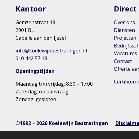
Kantoor
Direct
Gemzenstraat 18
Over ons
2901 BL
Diensten
Capelle aan den IJssel
Projecten
Bedrijfssc
info@koelewijnbestratingen.nl
Vacatures
010 442 57 18
Contact
Offerte a
Openingstijden
Certificer
Maandag t/m vrijdag: 8:30 – 17:00
Zaterdag: op aanvraag
Zondag: gesloten
©1992 – 2026 Koelewijn Bestratingen
Disclaim