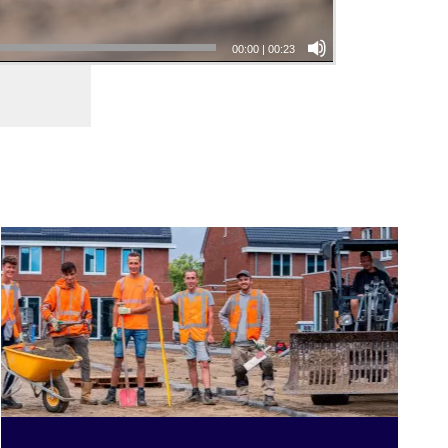
00:00
|
00:23