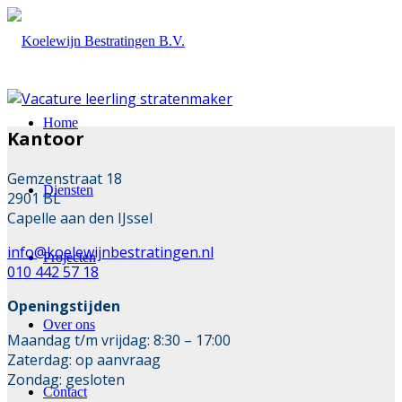
Home
Kantoor
Gemzenstraat 18
Diensten
2901 BL
Capelle aan den IJssel
info@koelewijnbestratingen.nl
Projecten
010 442 57 18
Openingstijden
Over ons
Maandag t/m vrijdag: 8:30 – 17:00
Zaterdag: op aanvraag
Zondag: gesloten
Contact