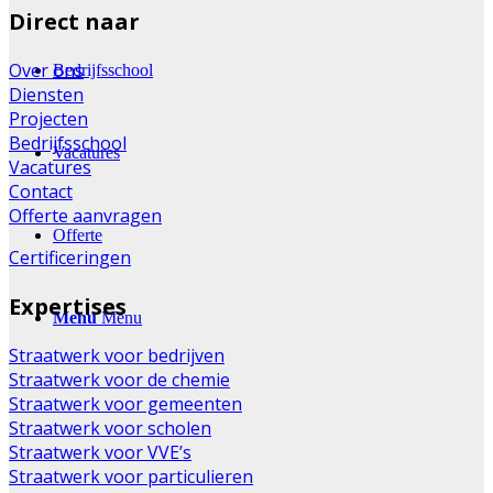
Direct naar
Over ons
Bedrijfsschool
Diensten
Projecten
Bedrijfsschool
Vacatures
Vacatures
Contact
Offerte aanvragen
Offerte
Certificeringen
Expertises
Menu
Menu
Straatwerk voor bedrijven
Straatwerk voor de chemie
Straatwerk voor gemeenten
Straatwerk voor scholen
Straatwerk voor VVE’s
Straatwerk voor particulieren