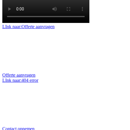
LInk naar:Offerte aanvragen
Offerte aanvragen
Benieuwd naar de mogelijkheden en prijzen voor uw
project of klus? Vraag dan een geheel vrijblijvende
offerte op maat aan.
Offerte aanvragen
LInk naar:404 error
Uw vraag stellen?
Heeft u een vraag over ons, onze projecten of over uw
eigen project? Wij zitten elke werkdag voor u klaar en
helpen u graag.
Contact opnemen