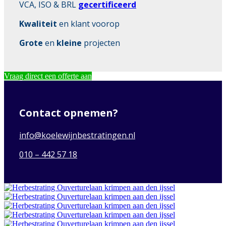
VCA, ISO & BRL
gecertificeerd
Kwaliteit
en klant voorop
Grote
en
kleine
projecten
Vraag direct een offerte aan
Contact opnemen?
info@koelewijnbestratingen.nl
010 – 442 57 18