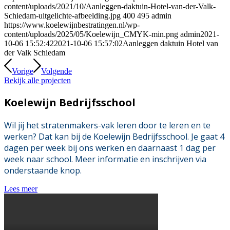
content/uploads/2021/10/Aanleggen-daktuin-Hotel-van-der-Valk-
Schiedam-uitgelichte-afbeelding.jpg
400
495
admin
https://www.koelewijnbestratingen.nl/wp-
content/uploads/2025/05/Koelewijn_CMYK-min.png
admin
2021-
10-06 15:52:42
2021-10-06 15:57:02
Aanleggen daktuin Hotel van
der Valk Schiedam
Vorige
Volgende
Bekijk alle projecten
Koelewijn Bedrijfsschool
Wil jij het stratenmakers-vak leren door te leren en te
werken? Dat kan bij de Koelewijn Bedrijfsschool. Je gaat 4
dagen per week bij ons werken en daarnaast 1 dag per
week naar school. Meer informatie en inschrijven via
onderstaande knop.
Lees meer