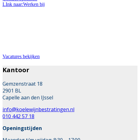
LInk naar:Werken bij
Bij ons werken
Wil je werken in de mooie branche van stratenmaker?
Dan zit je hier goed. Wij zoeken met regelmaat
uitbreiding van ons team.
Vacatures bekijken
Kantoor
Gemzenstraat 18
2901 BL
Capelle aan den IJssel
info@koelewijnbestratingen.nl
010 442 57 18
Openingstijden
Maandag t/m vrijdag: 8:30 – 17:00