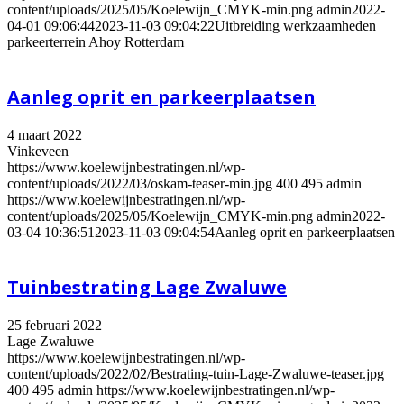
content/uploads/2025/05/Koelewijn_CMYK-min.png
admin
2022-
04-01 09:06:44
2023-11-03 09:04:22
Uitbreiding werkzaamheden
parkeerterrein Ahoy Rotterdam
Aanleg oprit en parkeerplaatsen
4 maart 2022
Vinkeveen
https://www.koelewijnbestratingen.nl/wp-
content/uploads/2022/03/oskam-teaser-min.jpg
400
495
admin
https://www.koelewijnbestratingen.nl/wp-
content/uploads/2025/05/Koelewijn_CMYK-min.png
admin
2022-
03-04 10:36:51
2023-11-03 09:04:54
Aanleg oprit en parkeerplaatsen
Tuinbestrating Lage Zwaluwe
25 februari 2022
Lage Zwaluwe
https://www.koelewijnbestratingen.nl/wp-
content/uploads/2022/02/Bestrating-tuin-Lage-Zwaluwe-teaser.jpg
400
495
admin
https://www.koelewijnbestratingen.nl/wp-