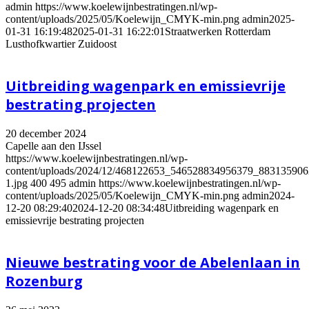
admin
https://www.koelewijnbestratingen.nl/wp-
content/uploads/2025/05/Koelewijn_CMYK-min.png
admin
2025-
01-31 16:19:48
2025-01-31 16:22:01
Straatwerken Rotterdam
Lusthofkwartier Zuidoost
Uitbreiding wagenpark en emissievrije
bestrating projecten
20 december 2024
Capelle aan den IJssel
https://www.koelewijnbestratingen.nl/wp-
content/uploads/2024/12/468122653_546528834956379_88313590
1.jpg
400
495
admin
https://www.koelewijnbestratingen.nl/wp-
content/uploads/2025/05/Koelewijn_CMYK-min.png
admin
2024-
12-20 08:29:40
2024-12-20 08:34:48
Uitbreiding wagenpark en
emissievrije bestrating projecten
Nieuwe bestrating voor de Abelenlaan in
Rozenburg