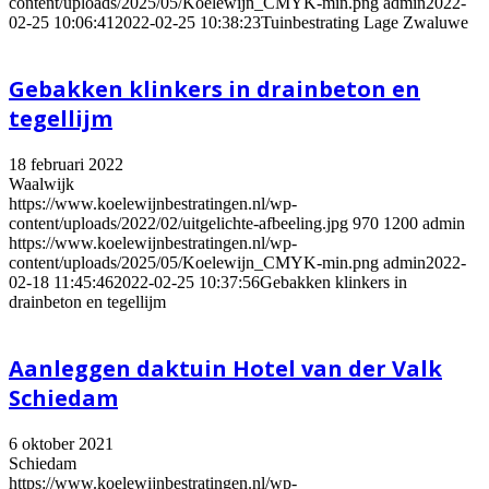
content/uploads/2025/05/Koelewijn_CMYK-min.png
admin
2022-
02-25 10:06:41
2022-02-25 10:38:23
Tuinbestrating Lage Zwaluwe
Gebakken klinkers in drainbeton en
tegellijm
18 februari 2022
Waalwijk
https://www.koelewijnbestratingen.nl/wp-
content/uploads/2022/02/uitgelichte-afbeeling.jpg
970
1200
admin
https://www.koelewijnbestratingen.nl/wp-
content/uploads/2025/05/Koelewijn_CMYK-min.png
admin
2022-
02-18 11:45:46
2022-02-25 10:37:56
Gebakken klinkers in
drainbeton en tegellijm
Aanleggen daktuin Hotel van der Valk
Schiedam
6 oktober 2021
Schiedam
https://www.koelewijnbestratingen.nl/wp-