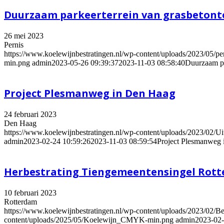
Duurzaam parkeerterrein van grasbetont
26 mei 2023
Pernis
https://www.koelewijnbestratingen.nl/wp-content/uploads/2023/05/pern
min.png
admin
2023-05-26 09:39:37
2023-11-03 08:58:40
Duurzaam pa
Project Plesmanweg in Den Haag
24 februari 2023
Den Haag
https://www.koelewijnbestratingen.nl/wp-content/uploads/2023/02/Uit
admin
2023-02-24 10:59:26
2023-11-03 08:59:54
Project Plesmanweg
Herbestrating Tiengemeentensingel Rot
10 februari 2023
Rotterdam
https://www.koelewijnbestratingen.nl/wp-content/uploads/2023/02/Bes
content/uploads/2025/05/Koelewijn_CMYK-min.png
admin
2023-02-