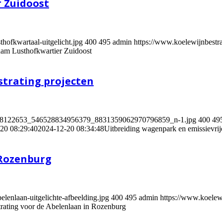
 Zuidoost
hofkwartaal-uitgelicht.jpg
400
495
admin
https://www.koelewijnbest
dam Lusthofkwartier Zuidoost
strating projecten
12/468122653_546528834956379_8831359062970796859_n-1.jpg
400
49
20 08:29:40
2024-12-20 08:34:48
Uitbreiding wagenpark en emissievrije
 Rozenburg
lenlaan-uitgelichte-afbeelding.jpg
400
495
admin
https://www.koele
rating voor de Abelenlaan in Rozenburg