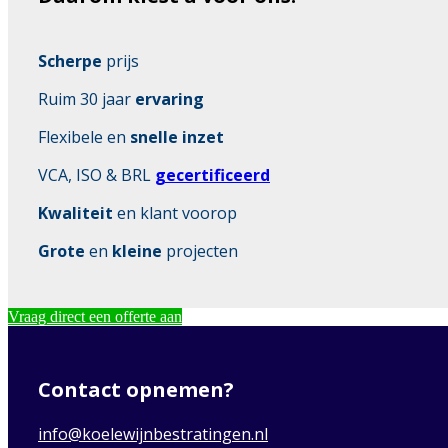
Scherpe
prijs
Ruim 30 jaar
ervaring
Flexibele en
snelle inzet
VCA, ISO & BRL
gecertificeerd
Kwaliteit
en klant voorop
Grote
en
kleine
projecten
Vraag direct een offerte aan
Contact opnemen?
info@koelewijnbestratingen.nl