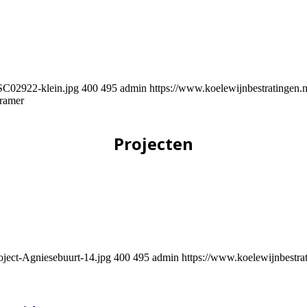
SC02922-klein.jpg
400
495
admin
https://www.koelewijnbestratinge
ramer
Projecten
oject-Agniesebuurt-14.jpg
400
495
admin
https://www.koelewijnbestr