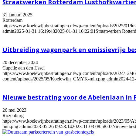
Straatwerken Rotterdam Lusthofkwartier
31 januari 2025
Rotterdam
https://www.koelewijnbestratingen.nl/wp-content/uploads/2025/01/lust
admin
2025-01-31 16:19:48
2025-01-31 16:22:01
Straatwerken Rotter
Uitbreiding wagenpark en emissievrije be
20 december 2024
Capelle aan den IJssel
https://www.koelewijnbestratingen.nl/wp-content/uploads/2024/
content/uploads/2025/05/Koelewijn_CMYK-min.png
admin
2024-12-
Nieuwe bestrating voor de Abelenlaan in
26 mei 2023
Rozenburg
https://www.koelewijnbestratingen.nl/wp-content/uploads/2023/05/Abe
min.png
admin
2023-05-26 09:58:14
2023-11-03 08:58:07
Nieuwe best