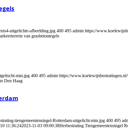
egels
is4-uitgelichte-afbeelding.jpg
400
495
admin
https://www.koelewijn
rkeerterrein van grasbetontegels
gelischt-min.jpg
400
495
admin
https://www.koelewijnbestratingen.
 in Den Haag
terdam
trating-tiengemeentensingel-Rotterdam-uitgelicht-min.jpg
400
495
ad
10 11:36:24
2023-11-03 09:00:38
Herbestrating Tiengemeentensingel R