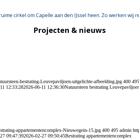
uime cirkel om Capelle aan den IJssel heen. Zo werken wij 
Projecten & nieuws
uursteen-bestrating-Leuvepaviljoen-uitgelichte-afbeelding.jpg
400
49
11 12:33:28
2026-06-11 12:36:30
Natuursteen bestrating Leuvepaviljoe
Bestrating-appartementencomplex-Nieuwegein-15.jpg
400
495
admin
htt
27 09:47:39
2026-02-27 09:50:45
Bestrating appartementencomplex