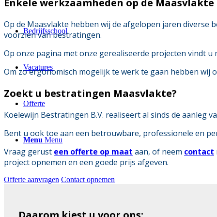
Enkele werkzaamheden op de Maasvlakte
Op de Maasvlakte hebben wij de afgelopen jaren diverse 
Bedrijfsschool
voorzien van bestratingen.
Op onze pagina met onze gerealiseerde projecten vindt u
Vacatures
Om zo ergonomisch mogelijk te werk te gaan hebben wij 
Zoekt u bestratingen Maasvlakte?
Offerte
Koelewijn Bestratingen B.V. realiseert al sinds de aanleg
Bent u ook toe aan een betrouwbare, professionele en pers
Menu
Menu
Vraag gerust
een offerte op maat
aan, of neem
contact
project opnemen en een goede prijs afgeven.
Offerte aanvragen
Contact opnemen
Daarom kiest u voor ons: