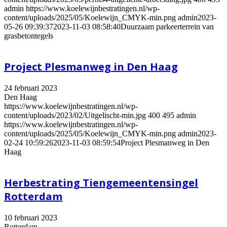
admin
https://www.koelewijnbestratingen.nl/wp-
content/uploads/2025/05/Koelewijn_CMYK-min.png
admin
2023-
05-26 09:39:37
2023-11-03 08:58:40
Duurzaam parkeerterrein van
grasbetontegels
Project Plesmanweg in Den Haag
24 februari 2023
Den Haag
https://www.koelewijnbestratingen.nl/wp-
content/uploads/2023/02/Uitgelischt-min.jpg
400
495
admin
https://www.koelewijnbestratingen.nl/wp-
content/uploads/2025/05/Koelewijn_CMYK-min.png
admin
2023-
02-24 10:59:26
2023-11-03 08:59:54
Project Plesmanweg in Den
Haag
Herbestrating Tiengemeentensingel
Rotterdam
10 februari 2023
Rotterdam