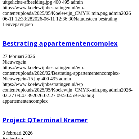
uitgelichte-afbeelding.jpg
400
495
admin
https://www.koelewijnbestratingen.nl/wp-
content/uploads/2025/05/Koelewijn_CMYK-min.png
admin
2026-
06-11 12:33:28
2026-06-11 12:36:30
Natuursteen bestrating
Leuvepaviljoen
Bestrating appartementencomplex
27 februari 2026
Nieuwegein
https://www.koelewijnbestratingen.nl/wp-
content/uploads/2026/02/Bestrating-appartementencomplex-
Nieuwegein-15.jpg
400
495
admin
https://www.koelewijnbestratingen.nl/wp-
content/uploads/2025/05/Koelewijn_CMYK-min.png
admin
2026-
02-27 09:47:39
2026-02-27 09:50:45
Bestrating
appartementencomplex
Project QTerminal Kramer
3 februari 2026
Rotterdam