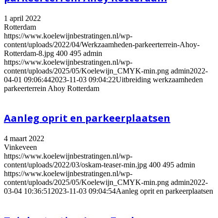
1 april 2022
Rotterdam
https://www.koelewijnbestratingen.nl/wp-
content/uploads/2022/04/Werkzaamheden-parkeerterrein-Ahoy-
Rotterdam-8.jpg
400
495
admin
https://www.koelewijnbestratingen.nl/wp-
content/uploads/2025/05/Koelewijn_CMYK-min.png
admin
2022-
04-01 09:06:44
2023-11-03 09:04:22
Uitbreiding werkzaamheden
parkeerterrein Ahoy Rotterdam
Aanleg oprit en parkeerplaatsen
4 maart 2022
Vinkeveen
https://www.koelewijnbestratingen.nl/wp-
content/uploads/2022/03/oskam-teaser-min.jpg
400
495
admin
https://www.koelewijnbestratingen.nl/wp-
content/uploads/2025/05/Koelewijn_CMYK-min.png
admin
2022-
03-04 10:36:51
2023-11-03 09:04:54
Aanleg oprit en parkeerplaatsen