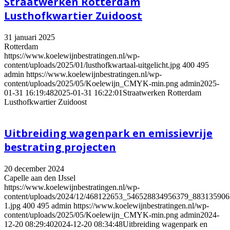
Straatwerken Rotterdam
Lusthofkwartier Zuidoost
31 januari 2025
Rotterdam
https://www.koelewijnbestratingen.nl/wp-
content/uploads/2025/01/lusthofkwartaal-uitgelicht.jpg
400
495
admin
https://www.koelewijnbestratingen.nl/wp-
content/uploads/2025/05/Koelewijn_CMYK-min.png
admin
2025-
01-31 16:19:48
2025-01-31 16:22:01
Straatwerken Rotterdam
Lusthofkwartier Zuidoost
Uitbreiding wagenpark en emissievrije
bestrating projecten
20 december 2024
Capelle aan den IJssel
https://www.koelewijnbestratingen.nl/wp-
content/uploads/2024/12/468122653_546528834956379_88313590
1.jpg
400
495
admin
https://www.koelewijnbestratingen.nl/wp-
content/uploads/2025/05/Koelewijn_CMYK-min.png
admin
2024-
12-20 08:29:40
2024-12-20 08:34:48
Uitbreiding wagenpark en