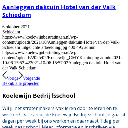
Aanleggen daktuin Hotel van der Valk
Schiedam
6 oktober 2021
Schiedam
https://www.koelewijnbestratingen.nl/wp-
content/uploads/2021/10/Aanleggen-daktuin-Hotel-van-der-Valk-
Schiedam-uitgelichte-afbeelding.jpg
400
495
admin
https://www.koelewijnbestratingen.nl/wp-
content/uploads/2025/05/Koelewijn_CMYK-min.png
admin
2021-
10-06 15:52:42
2021-10-06 15:57:02
Aanleggen daktuin Hotel van
der Valk Schiedam
Vorige
Volgende
Bekijk alle projecten
Koelewijn Bedrijfsschool
Wil jij het stratenmakers-vak leren door te leren en te
werken? Dat kan bij de Koelewijn Bedrijfsschool. Je gaat 4
dagen per week bij ons werken en daarnaast 1 dag per
week naar school. Meer informatie en inschrijven via