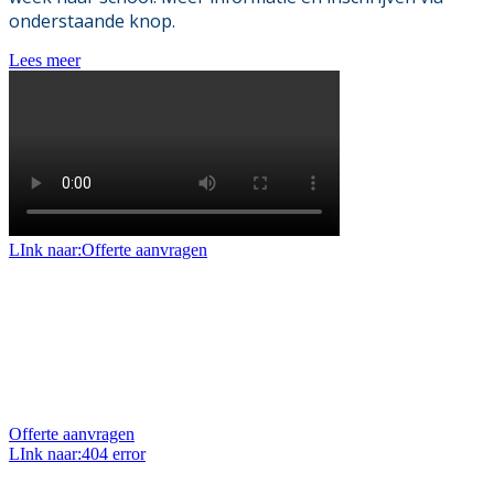
onderstaande knop.
Lees meer
LInk naar:Offerte aanvragen
Offerte aanvragen
Benieuwd naar de mogelijkheden en prijzen voor uw
project of klus? Vraag dan een geheel vrijblijvende
offerte op maat aan.
Offerte aanvragen
LInk naar:404 error