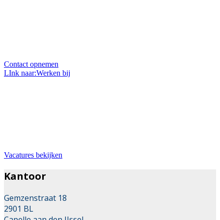
Uw vraag stellen?
Heeft u een vraag over ons, onze projecten of over uw
eigen project? Wij zitten elke werkdag voor u klaar en
helpen u graag.
Contact opnemen
LInk naar:Werken bij
Bij ons werken
Wil je werken in de mooie branche van stratenmaker?
Dan zit je hier goed. Wij zoeken met regelmaat
uitbreiding van ons team.
Vacatures bekijken
Kantoor
Gemzenstraat 18
2901 BL
Capelle aan den IJssel