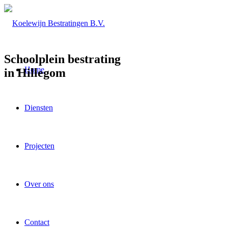
Schoolplein bestrating
Home
in Hillegom
Diensten
Projecten
Over ons
Contact