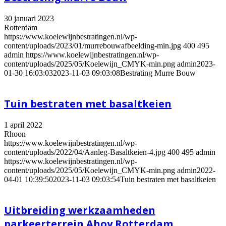
30 januari 2023
Rotterdam
https://www.koelewijnbestratingen.nl/wp-
content/uploads/2023/01/murrebouwafbeelding-min.jpg
400
495
admin
https://www.koelewijnbestratingen.nl/wp-
content/uploads/2025/05/Koelewijn_CMYK-min.png
admin
2023-
01-30 16:03:03
2023-11-03 09:03:08
Bestrating Murre Bouw
Tuin bestraten met basaltkeien
1 april 2022
Rhoon
https://www.koelewijnbestratingen.nl/wp-
content/uploads/2022/04/Aanleg-Basaltkeien-4.jpg
400
495
admin
https://www.koelewijnbestratingen.nl/wp-
content/uploads/2025/05/Koelewijn_CMYK-min.png
admin
2022-
04-01 10:39:50
2023-11-03 09:03:54
Tuin bestraten met basaltkeien
Uitbreiding werkzaamheden
parkeerterrein Ahoy Rotterdam