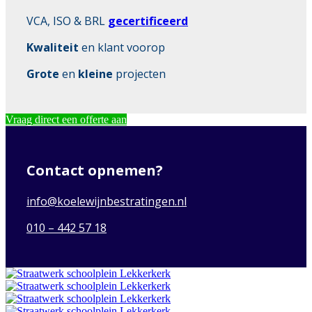
VCA, ISO & BRL
gecertificeerd
Kwaliteit
en klant voorop
Grote
en
kleine
projecten
Vraag direct een offerte aan
Contact opnemen?
info@koelewijnbestratingen.nl
010 – 442 57 18