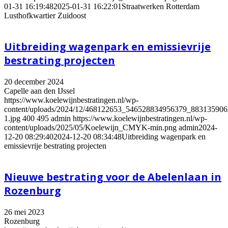
01-31 16:19:48
2025-01-31 16:22:01
Straatwerken Rotterdam
Lusthofkwartier Zuidoost
Uitbreiding wagenpark en emissievrije
bestrating projecten
20 december 2024
Capelle aan den IJssel
https://www.koelewijnbestratingen.nl/wp-
content/uploads/2024/12/468122653_546528834956379_88313590
1.jpg
400
495
admin
https://www.koelewijnbestratingen.nl/wp-
content/uploads/2025/05/Koelewijn_CMYK-min.png
admin
2024-
12-20 08:29:40
2024-12-20 08:34:48
Uitbreiding wagenpark en
emissievrije bestrating projecten
Nieuwe bestrating voor de Abelenlaan in
Rozenburg
26 mei 2023
Rozenburg