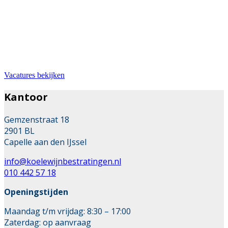
Bij ons werken
Wil je werken in de mooie branche van stratenmaker?
Dan zit je hier goed. Wij zoeken met regelmaat
uitbreiding van ons team.
Vacatures bekijken
Kantoor
Gemzenstraat 18
2901 BL
Capelle aan den IJssel
info@koelewijnbestratingen.nl
010 442 57 18
Openingstijden
Maandag t/m vrijdag: 8:30 – 17:00
Zaterdag: op aanvraag