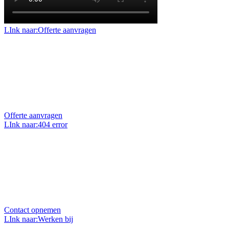
LInk naar:Offerte aanvragen
Offerte aanvragen
Benieuwd naar de mogelijkheden en prijzen voor uw
project of klus? Vraag dan een geheel vrijblijvende
offerte op maat aan.
Offerte aanvragen
LInk naar:404 error
Uw vraag stellen?
Heeft u een vraag over ons, onze projecten of over uw
eigen project? Wij zitten elke werkdag voor u klaar en
helpen u graag.
Contact opnemen
LInk naar:Werken bij