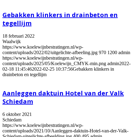
Gebakken klinkers in drainbeton en
tegellijm
18 februari 2022
Waalwijk
https://www.koelewijnbestratingen.nl/wp-
content/uploads/2022/02/uitgelichte-afbeeling.jpg
970
1200
admin
https://www.koelewijnbestratingen.nl/wp-
content/uploads/2025/05/Koelewijn_CMYK-min.png
admin
2022-
02-18 11:45:46
2022-02-25 10:37:56
Gebakken klinkers in
drainbeton en tegellijm
Aanleggen daktuin Hotel van der Valk
Schiedam
6 oktober 2021
Schiedam
https://www.koelewijnbestratingen.nl/wp-
content/uploads/2021/10/Aanleggen-daktuin-Hotel-van-der-Valk-
Schiedam-uitgelichte-afbeelding.jpg
400
495
admin