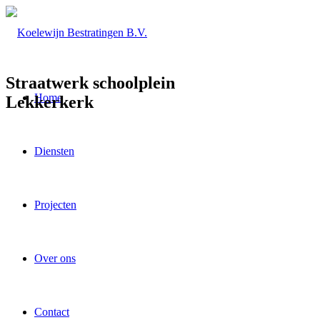
Straatwerk schoolplein
Home
Lekkerkerk
Diensten
Projecten
Over ons
Contact