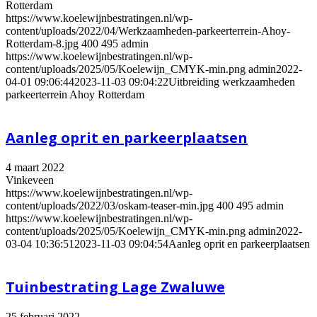
Rotterdam
https://www.koelewijnbestratingen.nl/wp-
content/uploads/2022/04/Werkzaamheden-parkeerterrein-Ahoy-
Rotterdam-8.jpg
400
495
admin
https://www.koelewijnbestratingen.nl/wp-
content/uploads/2025/05/Koelewijn_CMYK-min.png
admin
2022-
04-01 09:06:44
2023-11-03 09:04:22
Uitbreiding werkzaamheden
parkeerterrein Ahoy Rotterdam
Aanleg oprit en parkeerplaatsen
4 maart 2022
Vinkeveen
https://www.koelewijnbestratingen.nl/wp-
content/uploads/2022/03/oskam-teaser-min.jpg
400
495
admin
https://www.koelewijnbestratingen.nl/wp-
content/uploads/2025/05/Koelewijn_CMYK-min.png
admin
2022-
03-04 10:36:51
2023-11-03 09:04:54
Aanleg oprit en parkeerplaatsen
Tuinbestrating Lage Zwaluwe
25 februari 2022