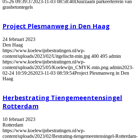
05-26 09:39:37
2023-11-03 08:58:40
Duurzaam parkeerterrein van
grasbetontegels
Project Plesmanweg in Den Haag
24 februari 2023
Den Haag
https://www.koelewijnbestratingen.nl/wp-
content/uploads/2023/02/Uitgelischt-min.jpg
400
495
admin
https://www.koelewijnbestratingen.nl/wp-
content/uploads/2025/05/Koelewijn_CMYK-min.png
admin
2023-
02-24 10:59:26
2023-11-03 08:59:54
Project Plesmanweg in Den
Haag
Herbestrating Tiengemeentensingel
Rotterdam
10 februari 2023
Rotterdam
https://www.koelewijnbestratingen.nl/wp-
content/uploads/2023/02/Bestrating-tiengemeentensingel-Rotterdam-