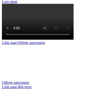
Lees meer
LInk naar:Offerte aanvragen
Offerte aanvragen
Benieuwd naar de mogelijkheden en prijzen voor uw
project of klus? Vraag dan een geheel vrijblijvende
offerte op maat aan.
Offerte aanvragen
LInk naar:404 error
Uw vraag stellen?