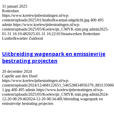
31 januari 2025
Rotterdam
https://www.koelewijnbestratingen.nl/wp-
content/uploads/2025/01/lusthofkwartaal-uitgelicht.jpg
400
495
admin
https://www.koelewijnbestratingen.nl/wp-
content/uploads/2025/05/Koelewijn_CMYK-min.png
admin
2025-
01-31 16:19:48
2025-01-31 16:22:01
Straatwerken Rotterdam
Lusthofkwartier Zuidoost
Uitbreiding wagenpark en emissievrije
bestrating projecten
20 december 2024
Capelle aan den IJssel
https://www.koelewijnbestratingen.nl/wp-
content/uploads/2024/12/468122653_546528834956379_88313590
1.jpg
400
495
admin
https://www.koelewijnbestratingen.nl/wp-
content/uploads/2025/05/Koelewijn_CMYK-min.png
admin
2024-
12-20 08:29:40
2024-12-20 08:34:48
Uitbreiding wagenpark en
emissievrije bestrating projecten