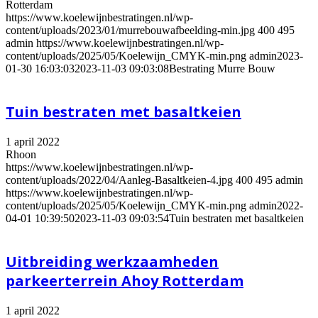
Rotterdam
https://www.koelewijnbestratingen.nl/wp-
content/uploads/2023/01/murrebouwafbeelding-min.jpg
400
495
admin
https://www.koelewijnbestratingen.nl/wp-
content/uploads/2025/05/Koelewijn_CMYK-min.png
admin
2023-
01-30 16:03:03
2023-11-03 09:03:08
Bestrating Murre Bouw
Tuin bestraten met basaltkeien
1 april 2022
Rhoon
https://www.koelewijnbestratingen.nl/wp-
content/uploads/2022/04/Aanleg-Basaltkeien-4.jpg
400
495
admin
https://www.koelewijnbestratingen.nl/wp-
content/uploads/2025/05/Koelewijn_CMYK-min.png
admin
2022-
04-01 10:39:50
2023-11-03 09:03:54
Tuin bestraten met basaltkeien
Uitbreiding werkzaamheden
parkeerterrein Ahoy Rotterdam
1 april 2022