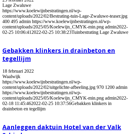
Lage Zwaluwe
https://www.koelewijnbestratingen.nl/wp-
content/uploads/2022/02/Bestrating-tuin-Lage-Zwaluwe-teaser.jpg
400
495
admin
https://www.koelewijnbestratingen.nl/wp-
content/uploads/2025/05/Koelewijn_CMYK-min.png
admin
2022-
02-25 10:06:41
2022-02-25 10:38:23
Tuinbestrating Lage Zwaluwe
Gebakken klinkers in drainbeton en
tegellijm
18 februari 2022
Waalwijk
https://www.koelewijnbestratingen.nl/wp-
content/uploads/2022/02/uitgelichte-afbeeling.jpg
970
1200
admin
https://www.koelewijnbestratingen.nl/wp-
content/uploads/2025/05/Koelewijn_CMYK-min.png
admin
2022-
02-18 11:45:46
2022-02-25 10:37:56
Gebakken klinkers in
drainbeton en tegellijm
Aanleggen daktuin Hotel van der Valk