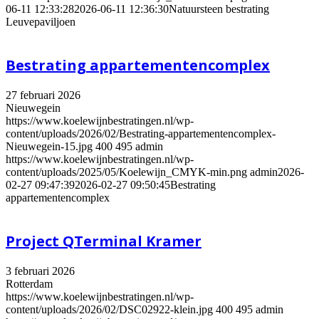
06-11 12:33:28
2026-06-11 12:36:30
Natuursteen bestrating
Leuvepaviljoen
Bestrating appartementencomplex
27 februari 2026
Nieuwegein
https://www.koelewijnbestratingen.nl/wp-
content/uploads/2026/02/Bestrating-appartementencomplex-
Nieuwegein-15.jpg
400
495
admin
https://www.koelewijnbestratingen.nl/wp-
content/uploads/2025/05/Koelewijn_CMYK-min.png
admin
2026-
02-27 09:47:39
2026-02-27 09:50:45
Bestrating
appartementencomplex
Project QTerminal Kramer
3 februari 2026
Rotterdam
https://www.koelewijnbestratingen.nl/wp-
content/uploads/2026/02/DSC02922-klein.jpg
400
495
admin