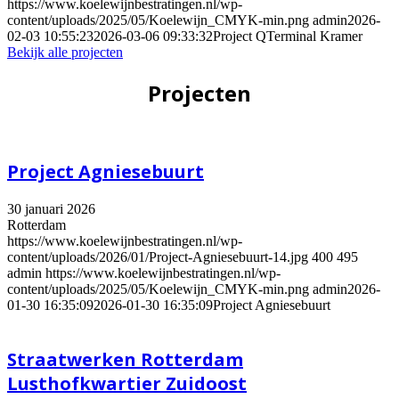
https://www.koelewijnbestratingen.nl/wp-
content/uploads/2025/05/Koelewijn_CMYK-min.png
admin
2026-
02-03 10:55:23
2026-03-06 09:33:32
Project QTerminal Kramer
Bekijk alle projecten
Projecten
Project Agniesebuurt
30 januari 2026
Rotterdam
https://www.koelewijnbestratingen.nl/wp-
content/uploads/2026/01/Project-Agniesebuurt-14.jpg
400
495
admin
https://www.koelewijnbestratingen.nl/wp-
content/uploads/2025/05/Koelewijn_CMYK-min.png
admin
2026-
01-30 16:35:09
2026-01-30 16:35:09
Project Agniesebuurt
Straatwerken Rotterdam
Lusthofkwartier Zuidoost