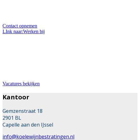
Heeft u een vraag over ons, onze projecten of over uw
eigen project? Wij zitten elke werkdag voor u klaar en
helpen u graag.
Contact opnemen
LInk naar:Werken bij
Bij ons werken
Wil je werken in de mooie branche van stratenmaker?
Dan zit je hier goed. Wij zoeken met regelmaat
uitbreiding van ons team.
Vacatures bekijken
Kantoor
Gemzenstraat 18
2901 BL
Capelle aan den IJssel
info@koelewijnbestratingen.nl