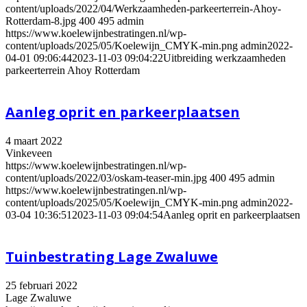
content/uploads/2022/04/Werkzaamheden-parkeerterrein-Ahoy-
Rotterdam-8.jpg
400
495
admin
https://www.koelewijnbestratingen.nl/wp-
content/uploads/2025/05/Koelewijn_CMYK-min.png
admin
2022-
04-01 09:06:44
2023-11-03 09:04:22
Uitbreiding werkzaamheden
parkeerterrein Ahoy Rotterdam
Aanleg oprit en parkeerplaatsen
4 maart 2022
Vinkeveen
https://www.koelewijnbestratingen.nl/wp-
content/uploads/2022/03/oskam-teaser-min.jpg
400
495
admin
https://www.koelewijnbestratingen.nl/wp-
content/uploads/2025/05/Koelewijn_CMYK-min.png
admin
2022-
03-04 10:36:51
2023-11-03 09:04:54
Aanleg oprit en parkeerplaatsen
Tuinbestrating Lage Zwaluwe
25 februari 2022
Lage Zwaluwe