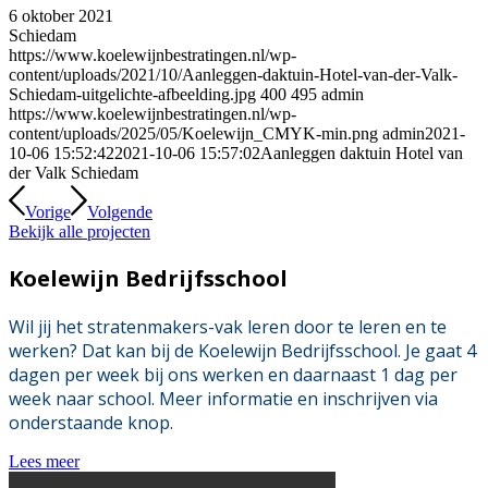
6 oktober 2021
Schiedam
https://www.koelewijnbestratingen.nl/wp-
content/uploads/2021/10/Aanleggen-daktuin-Hotel-van-der-Valk-
Schiedam-uitgelichte-afbeelding.jpg
400
495
admin
https://www.koelewijnbestratingen.nl/wp-
content/uploads/2025/05/Koelewijn_CMYK-min.png
admin
2021-
10-06 15:52:42
2021-10-06 15:57:02
Aanleggen daktuin Hotel van
der Valk Schiedam
Vorige
Volgende
Bekijk alle projecten
Koelewijn Bedrijfsschool
Wil jij het stratenmakers-vak leren door te leren en te
werken? Dat kan bij de Koelewijn Bedrijfsschool. Je gaat 4
dagen per week bij ons werken en daarnaast 1 dag per
week naar school. Meer informatie en inschrijven via
onderstaande knop.
Lees meer