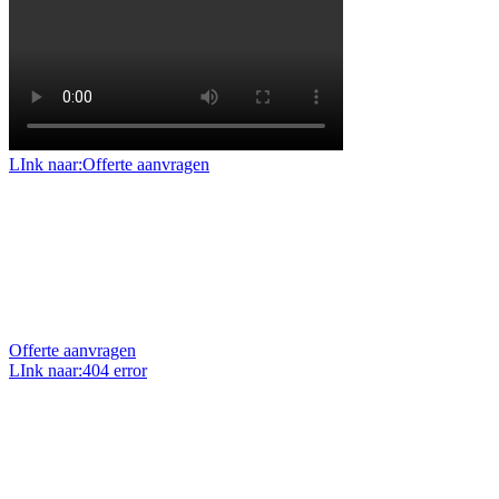
LInk naar:Offerte aanvragen
Offerte aanvragen
Benieuwd naar de mogelijkheden en prijzen voor uw
project of klus? Vraag dan een geheel vrijblijvende
offerte op maat aan.
Offerte aanvragen
LInk naar:404 error
Uw vraag stellen?
Heeft u een vraag over ons, onze projecten of over uw
eigen project? Wij zitten elke werkdag voor u klaar en