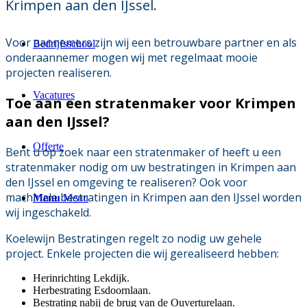
Krimpen aan den IJssel.
Voor aannemers zijn wij een betrouwbare partner en als
Bedrijfsschool
onderaannemer mogen wij met regelmaat mooie
projecten realiseren.
Vacatures
Toe aan een stratenmaker voor Krimpen
aan den IJssel?
Offerte
Bent u op zoek naar een stratenmaker of heeft u een
stratenmaker nodig om uw bestratingen in Krimpen aan
den IJssel en omgeving te realiseren? Ook voor
machinale bestratingen in Krimpen aan den IJssel worden
Menu
Menu
wij ingeschakeld.
Koelewijn Bestratingen regelt zo nodig uw gehele
project. Enkele projecten die wij gerealiseerd hebben:
Herinrichting Lekdijk.
Herbestrating Esdoornlaan.
Bestrating nabij de brug van de Ouverturelaan.