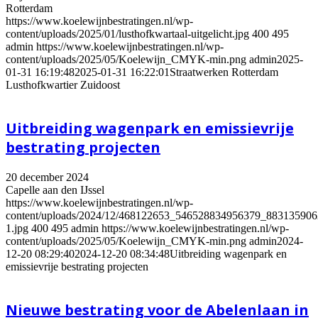
Rotterdam
https://www.koelewijnbestratingen.nl/wp-
content/uploads/2025/01/lusthofkwartaal-uitgelicht.jpg
400
495
admin
https://www.koelewijnbestratingen.nl/wp-
content/uploads/2025/05/Koelewijn_CMYK-min.png
admin
2025-
01-31 16:19:48
2025-01-31 16:22:01
Straatwerken Rotterdam
Lusthofkwartier Zuidoost
Uitbreiding wagenpark en emissievrije
bestrating projecten
20 december 2024
Capelle aan den IJssel
https://www.koelewijnbestratingen.nl/wp-
content/uploads/2024/12/468122653_546528834956379_88313590
1.jpg
400
495
admin
https://www.koelewijnbestratingen.nl/wp-
content/uploads/2025/05/Koelewijn_CMYK-min.png
admin
2024-
12-20 08:29:40
2024-12-20 08:34:48
Uitbreiding wagenpark en
emissievrije bestrating projecten
Nieuwe bestrating voor de Abelenlaan in