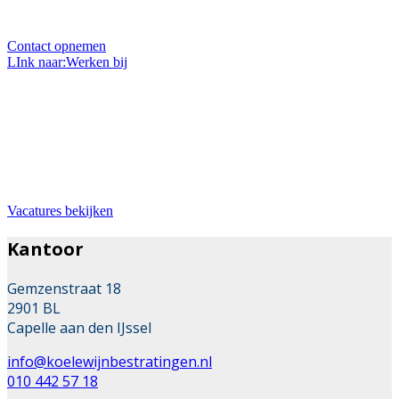
helpen u graag.
Contact opnemen
LInk naar:Werken bij
Bij ons werken
Wil je werken in de mooie branche van stratenmaker?
Dan zit je hier goed. Wij zoeken met regelmaat
uitbreiding van ons team.
Vacatures bekijken
Kantoor
Gemzenstraat 18
2901 BL
Capelle aan den IJssel
info@koelewijnbestratingen.nl
010 442 57 18