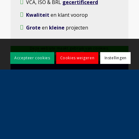
VCA, ISO & BRL
gecertificeerd
Kwaliteit
en klant voorop
Grote
en
kleine
projecten
Deze website maakt gebruik van cookies.
Vraag direct een offerte aan
Accepteer cookies
Cookies weigeren
Instellingen
Contact opnemen?
info@koelewijnbestratingen.nl
010 – 442 57 18