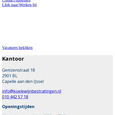
Contact opnemen
LInk naar:Werken bij
Bij ons werken
Wil je werken in de mooie branche van stratenmaker?
Dan zit je hier goed. Wij zoeken met regelmaat
uitbreiding van ons team.
Vacatures bekijken
Kantoor
Gemzenstraat 18
2901 BL
Capelle aan den IJssel
info@koelewijnbestratingen.nl
010 442 57 18
Openingstijden