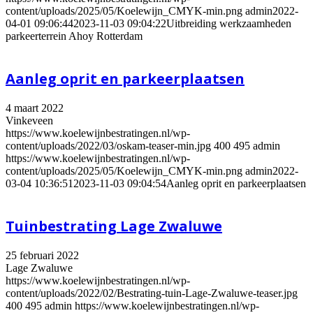
content/uploads/2025/05/Koelewijn_CMYK-min.png
admin
2022-
04-01 09:06:44
2023-11-03 09:04:22
Uitbreiding werkzaamheden
parkeerterrein Ahoy Rotterdam
Aanleg oprit en parkeerplaatsen
4 maart 2022
Vinkeveen
https://www.koelewijnbestratingen.nl/wp-
content/uploads/2022/03/oskam-teaser-min.jpg
400
495
admin
https://www.koelewijnbestratingen.nl/wp-
content/uploads/2025/05/Koelewijn_CMYK-min.png
admin
2022-
03-04 10:36:51
2023-11-03 09:04:54
Aanleg oprit en parkeerplaatsen
Tuinbestrating Lage Zwaluwe
25 februari 2022
Lage Zwaluwe
https://www.koelewijnbestratingen.nl/wp-
content/uploads/2022/02/Bestrating-tuin-Lage-Zwaluwe-teaser.jpg
400
495
admin
https://www.koelewijnbestratingen.nl/wp-