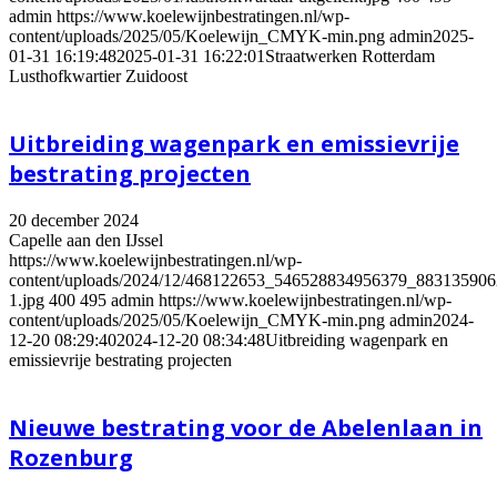
admin
https://www.koelewijnbestratingen.nl/wp-
content/uploads/2025/05/Koelewijn_CMYK-min.png
admin
2025-
01-31 16:19:48
2025-01-31 16:22:01
Straatwerken Rotterdam
Lusthofkwartier Zuidoost
Uitbreiding wagenpark en emissievrije
bestrating projecten
20 december 2024
Capelle aan den IJssel
https://www.koelewijnbestratingen.nl/wp-
content/uploads/2024/12/468122653_546528834956379_88313590
1.jpg
400
495
admin
https://www.koelewijnbestratingen.nl/wp-
content/uploads/2025/05/Koelewijn_CMYK-min.png
admin
2024-
12-20 08:29:40
2024-12-20 08:34:48
Uitbreiding wagenpark en
emissievrije bestrating projecten
Nieuwe bestrating voor de Abelenlaan in
Rozenburg