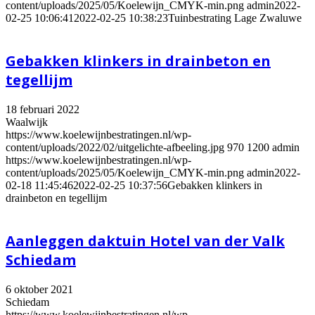
content/uploads/2025/05/Koelewijn_CMYK-min.png
admin
2022-
02-25 10:06:41
2022-02-25 10:38:23
Tuinbestrating Lage Zwaluwe
Gebakken klinkers in drainbeton en
tegellijm
18 februari 2022
Waalwijk
https://www.koelewijnbestratingen.nl/wp-
content/uploads/2022/02/uitgelichte-afbeeling.jpg
970
1200
admin
https://www.koelewijnbestratingen.nl/wp-
content/uploads/2025/05/Koelewijn_CMYK-min.png
admin
2022-
02-18 11:45:46
2022-02-25 10:37:56
Gebakken klinkers in
drainbeton en tegellijm
Aanleggen daktuin Hotel van der Valk
Schiedam
6 oktober 2021
Schiedam
https://www.koelewijnbestratingen.nl/wp-