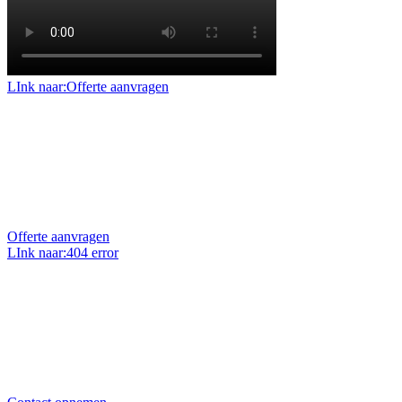
LInk naar:Offerte aanvragen
Offerte aanvragen
Benieuwd naar de mogelijkheden en prijzen voor uw
project of klus? Vraag dan een geheel vrijblijvende
offerte op maat aan.
Offerte aanvragen
LInk naar:404 error
Uw vraag stellen?
Heeft u een vraag over ons, onze projecten of over uw
eigen project? Wij zitten elke werkdag voor u klaar en
helpen u graag.