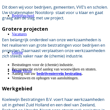
Dit doen wij voor bedrijven, gemeenten, VVE’s en scholen.
Uw stratenmaker Nootdorp staat voor u klaar en gaat
Bedrijfsschool
graag aan de slag met uw project.
Grotere projecten
Vacatures
Een belangrijk onderdeel van onze werkzaamheden is
het realiseren van grote bestratingen voor bedrijven en
projecten. Daarnaast verplaatsen onze werkzaamheden
Offerte
zich steeds vaker naar de (chemie) industrie.
Bestratingen voor de (chemie) industrie.
Reconstructie en/of aanleg van woonwijken en straten.
Menu
Menu
Aanleg van uw
bedrijventerrein bestrating
.
Vernieuwen en ophogen van aansluitingen.
Werkgebied
Koelewijn Bestratingen B.V. voert haar werkzaamheden
uit in geheel Zuid Holland en een deel van Zeeland,