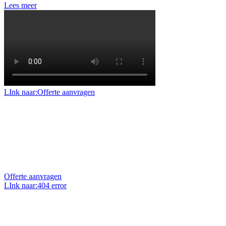
Lees meer
LInk naar:Offerte aanvragen
Offerte aanvragen
Benieuwd naar de mogelijkheden en prijzen voor uw
project of klus? Vraag dan een geheel vrijblijvende
offerte op maat aan.
Offerte aanvragen
LInk naar:404 error
Uw vraag stellen?