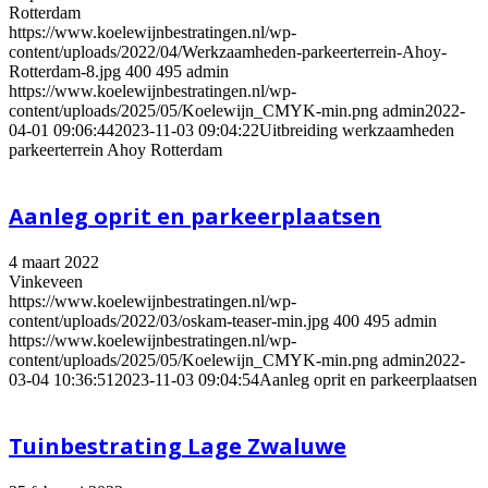
Rotterdam
https://www.koelewijnbestratingen.nl/wp-
content/uploads/2022/04/Werkzaamheden-parkeerterrein-Ahoy-
Rotterdam-8.jpg
400
495
admin
https://www.koelewijnbestratingen.nl/wp-
content/uploads/2025/05/Koelewijn_CMYK-min.png
admin
2022-
04-01 09:06:44
2023-11-03 09:04:22
Uitbreiding werkzaamheden
parkeerterrein Ahoy Rotterdam
Aanleg oprit en parkeerplaatsen
4 maart 2022
Vinkeveen
https://www.koelewijnbestratingen.nl/wp-
content/uploads/2022/03/oskam-teaser-min.jpg
400
495
admin
https://www.koelewijnbestratingen.nl/wp-
content/uploads/2025/05/Koelewijn_CMYK-min.png
admin
2022-
03-04 10:36:51
2023-11-03 09:04:54
Aanleg oprit en parkeerplaatsen
Tuinbestrating Lage Zwaluwe