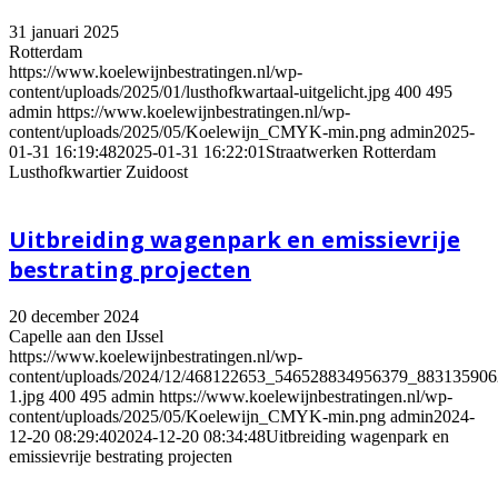
31 januari 2025
Rotterdam
https://www.koelewijnbestratingen.nl/wp-
content/uploads/2025/01/lusthofkwartaal-uitgelicht.jpg
400
495
admin
https://www.koelewijnbestratingen.nl/wp-
content/uploads/2025/05/Koelewijn_CMYK-min.png
admin
2025-
01-31 16:19:48
2025-01-31 16:22:01
Straatwerken Rotterdam
Lusthofkwartier Zuidoost
Uitbreiding wagenpark en emissievrije
bestrating projecten
20 december 2024
Capelle aan den IJssel
https://www.koelewijnbestratingen.nl/wp-
content/uploads/2024/12/468122653_546528834956379_88313590
1.jpg
400
495
admin
https://www.koelewijnbestratingen.nl/wp-
content/uploads/2025/05/Koelewijn_CMYK-min.png
admin
2024-
12-20 08:29:40
2024-12-20 08:34:48
Uitbreiding wagenpark en
emissievrije bestrating projecten