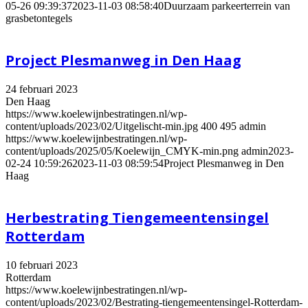
05-26 09:39:37
2023-11-03 08:58:40
Duurzaam parkeerterrein van
grasbetontegels
Project Plesmanweg in Den Haag
24 februari 2023
Den Haag
https://www.koelewijnbestratingen.nl/wp-
content/uploads/2023/02/Uitgelischt-min.jpg
400
495
admin
https://www.koelewijnbestratingen.nl/wp-
content/uploads/2025/05/Koelewijn_CMYK-min.png
admin
2023-
02-24 10:59:26
2023-11-03 08:59:54
Project Plesmanweg in Den
Haag
Herbestrating Tiengemeentensingel
Rotterdam
10 februari 2023
Rotterdam
https://www.koelewijnbestratingen.nl/wp-
content/uploads/2023/02/Bestrating-tiengemeentensingel-Rotterdam-