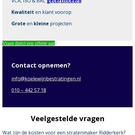
VCA, ISO & BRL
gecertificeerd
Kwaliteit
en klant voorop
Grote
en
kleine
projecten
Vraag direct een offerte aan
Contact opnemen?
info@koelewijnbestratingen.nl
010 – 442 57 18
Veelgestelde vragen
Wat zijn de kosten voor een stratenmaker Ridderkerk?