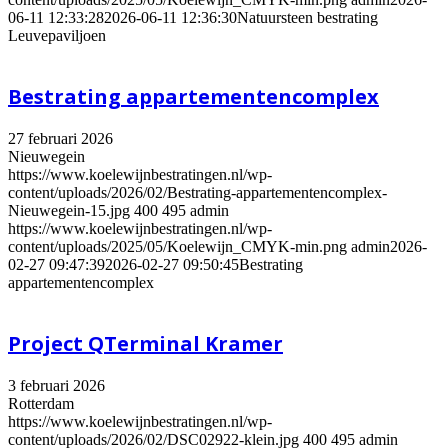
06-11 12:33:28
2026-06-11 12:36:30
Natuursteen bestrating
Leuvepaviljoen
Bestrating appartementencomplex
27 februari 2026
Nieuwegein
https://www.koelewijnbestratingen.nl/wp-
content/uploads/2026/02/Bestrating-appartementencomplex-
Nieuwegein-15.jpg
400
495
admin
https://www.koelewijnbestratingen.nl/wp-
content/uploads/2025/05/Koelewijn_CMYK-min.png
admin
2026-
02-27 09:47:39
2026-02-27 09:50:45
Bestrating
appartementencomplex
Project QTerminal Kramer
3 februari 2026
Rotterdam
https://www.koelewijnbestratingen.nl/wp-
content/uploads/2026/02/DSC02922-klein.jpg
400
495
admin