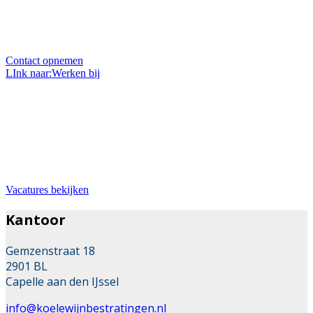
Heeft u een vraag over ons, onze projecten of over uw
eigen project? Wij zitten elke werkdag voor u klaar en
helpen u graag.
Contact opnemen
LInk naar:Werken bij
Bij ons werken
Wil je werken in de mooie branche van stratenmaker?
Dan zit je hier goed. Wij zoeken met regelmaat
uitbreiding van ons team.
Vacatures bekijken
Kantoor
Gemzenstraat 18
2901 BL
Capelle aan den IJssel
info@koelewijnbestratingen.nl