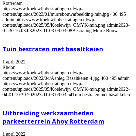
Rotterdam
https://www.koelewijnbestratingen.nl/wp-
content/uploads/2023/01/murrebouwafbeelding-min.jpg
400
495
admin
https://www.koelewijnbestratingen.nl/wp-
content/uploads/2025/05/Koelewijn_CMYK-min.png
admin
2023-
01-30 16:03:03
2023-11-03 09:03:08
Bestrating Murre Bouw
Tuin bestraten met basaltkeien
1 april 2022
Rhoon
https://www.koelewijnbestratingen.nl/wp-
content/uploads/2022/04/Aanleg-Basaltkeien-4.jpg
400
495
admin
https://www.koelewijnbestratingen.nl/wp-
content/uploads/2025/05/Koelewijn_CMYK-min.png
admin
2022-
04-01 10:39:50
2023-11-03 09:03:54
Tuin bestraten met basaltkeien
Uitbreiding werkzaamheden
parkeerterrein Ahoy Rotterdam
1 april 2022