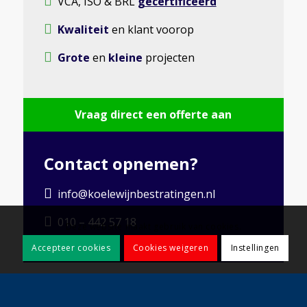
VCA, ISO & BRL
gecertificeerd
Kwaliteit
en klant voorop
Grote
en
kleine
projecten
Vraag direct een offerte aan
Contact opnemen?
info@koelewijnbestratingen.nl
010 – 442 57 18
Deze website maakt gebruik van cookies.
Accepteer cookies
Cookies weigeren
Instellingen