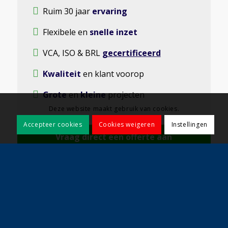
Ruim 30 jaar
ervaring
Flexibele en
snelle inzet
VCA, ISO & BRL
gecertificeerd
Kwaliteit
en klant voorop
Grote
en
kleine
projecten
Deze website maakt gebruik van cookies.
Accepteer cookies
Cookies weigeren
Instellingen
Vraag direct een offerte aan
Contact opnemen?
info@koelewijnbestratingen.nl
010 – 442 57 18