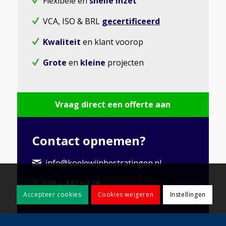
Flexibele en
snelle inzet
VCA, ISO & BRL
gecertificeerd
Kwaliteit
en klant voorop
Grote
en
kleine
projecten
Vraag direct een offerte aan
Contact opnemen?
info@koelewijnbestratingen.nl
Deze website maakt gebruik van cookies.
010 – 442 57 18
Accepteer cookies
Cookies weigeren
Instellingen